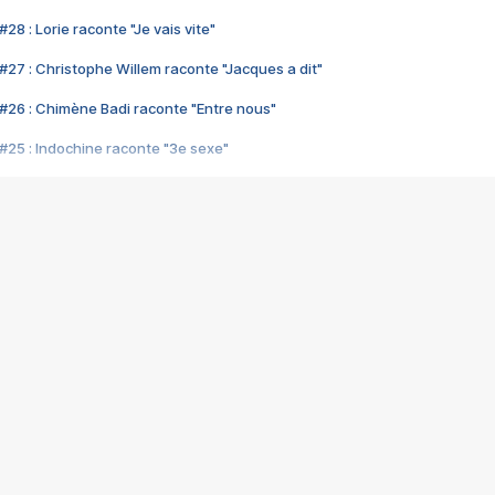
28 : Lorie raconte "Je vais vite"
#27 : Christophe Willem raconte "Jacques a dit"
#26 : Chimène Badi raconte "Entre nous"
#25 : Indochine raconte "3e sexe"
#24 : Zaho raconte "C'est chelou"
#23 : Patrick Bruel raconte "Au café des délices"
#22 : Kyo raconte "Le chemin"
#21 : Nolwenn Leroy raconte "Cassé"
#20 : Patrick Hernandez raconte "Born to be alive"
#19 : Lorie raconte "Près de moi"
#18 : Michael Jones raconte "A nos actes manqués" (avec Jean-Jacque
#17 : Khaled raconte "Aïcha"