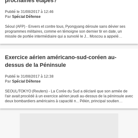
prochaines étapes?
Publié le 31/08/2017 à 12:46
Par
Spécial Défense
Séoul (AFP) - Envers et contre tous, Pyongyang déroule sans dévier ses
programmes militaires, comme en témoigne son dernier tir en date, un
missile de portée intermédiaire qui a survolé le J... Moscou a appelé
Washington à ne pas recourir à la force militaire...
Exercice aérien américano-sud-coréen au-
dessus de la Péninsule
Publié le 31/08/2017 à 12:38
Par
Spécial Défense
SEOUL/TOKYO (Reuters) - La Corée du Sud a déclaré que son armée de
l'air avait procédé à un exercice aérien jeudi au-dessus de la péninsule avec
deux bombardiers américains à capacité n... Pékin, principal soutien
diplomatique de Pyongyang, a dénoncé...