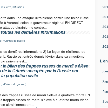
20
, #
Guerre
, #
Russie
)
20
orts dans une attaque ukrainienne contre une usine russe
tuée à Voronej, selon le gouverneur régional EN DIRECT,
20
e attaque ukrainienne contre...
 toutes les dernières informations
20
ie
, #
Crimes de guerre
)
20
es les dernières informations 2) La leçon de résilience de
ar la Russie est entrée depuis février dans sa cinquième
Lien
 ukrainienne est...
 le bilan des frappes russes de mardi s’élève
s de la Crimée occupée par la Russie ont
Arm
la population civile
Zon
e
, #
Crimes de guerre
)
For
an des frappes russes de mardi s’élève à quatorze morts EN
es frappes russes de mardi s’élève à quatorze morts Vidéo.
Sec
se ukrainiennes ont...