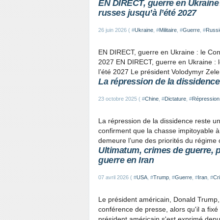
EN DIRECT, guerre en Ukraine 
russes jusqu’à l’été 2027
26 juin 2026 ( #
Ukraine
, #
Militaire
, #
Guerre
, #
Russi
EN DIRECT, guerre en Ukraine : le Cons
2027 EN DIRECT, guerre en Ukraine : l
l’été 2027 Le président Volodymyr Zele
La répression de la dissidence
23 octobre 2025 ( #
Chine
, #
Dictature
, #
Répression
La répression de la dissidence reste u
confirment que la chasse impitoyable à
demeure l’une des priorités du régime chi
Ultimatum, crimes de guerre, p
guerre en Iran
07 avril 2026 ( #
USA
, #
Trump
, #
Guerre
, #
Iran
, #
Cr
Le président américain, Donald Trump, a 
conférence de presse, alors qu'il a fix
président américain s'est exprimé depu