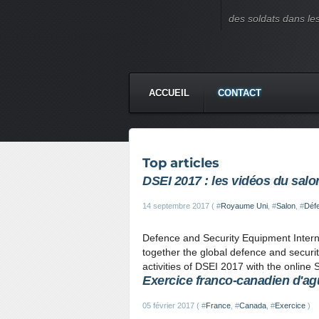
des soldats dans le
ACCUEIL
CONTACT
Top articles
DSEI 2017 : les vidéos du salo
14 septembre 2017 ( #
Royaume Uni
, #
Salon
, #
Déf
Defence and Security Equipment Interna
together the global defence and securi
activities of DSEI 2017 with the online
Exercice franco-canadien d'ag
05 février 2017 ( #
France
, #
Canada
, #
Exercice
)