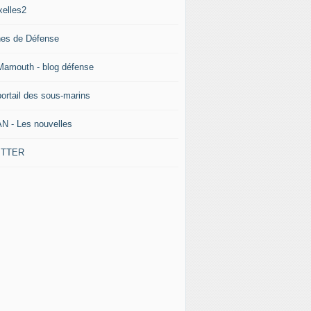
xelles2
nes de Défense
Mamouth - blog défense
portail des sous-marins
N - Les nouvelles
ITTER