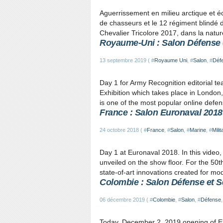
Aguerrissement en milieu arctique et é
de chasseurs et le 12 régiment blindé 
Chevalier Tricolore 2017, dans la natu
Royaume-Uni : Salon Défense 
13 septembre 2019 ( #
Royaume Uni
, #
Salon
, #
Déf
Day 1 for Army Recognition editorial t
Exhibition which takes place in Londo
is one of the most popular online defen
France : Salon Euronaval 2018
24 octobre 2018 ( #
France
, #
Salon
, #
Marine
, #
Milit
Day 1 at Euronaval 2018. In this video,
unveiled on the show floor. For the 50t
state-of-art innovations created for mo
Colombie : Salon Défense et 
06 décembre 2019 ( #
Colombie
, #
Salon
, #
Défense
,
Today, December 2, 2019 opening of E