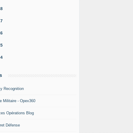
18
17
16
15
14
s
y Recognition
e Militaire - Opex360
ces Opérations Blog
ret Défense