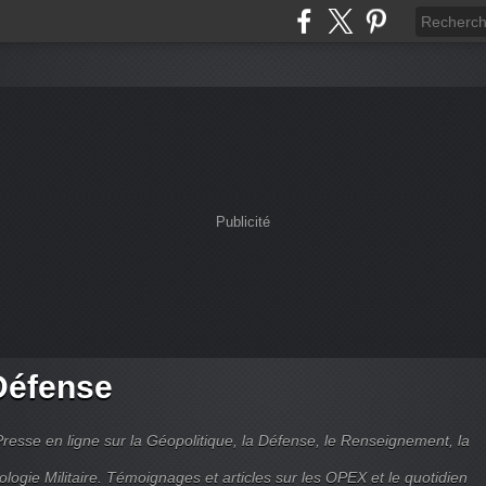
Publicité
Défense
Presse en ligne sur la Géopolitique, la Défense, le Renseignement, la
ologie Militaire. Témoignages et articles sur les OPEX et le quotidien