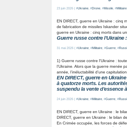
23 juin 2026 ( #
Ukraine
, #
Drone
, #
Missile
, #
Militaire
EN DIRECT, guerre en Ukraine : cinq m
de fabrication de missiles Iskander si
guerre en Ukraine : cinq morts dans un
Guerre russe contre l'Ukraine :
31 mai 2026 ( #
Ukraine
, #
Militaire
, #
Guerre
, #
Russ
1) Guerre russe contre l'Ukraine : tout
l’Ukraine. Alors que la guerre menée p
année, l’inéluctabilité d’une capitulation
EN DIRECT, guerre en Ukraine :
à quatorze morts. Les autorité
suspendu la vente d'essence à 
24 juin 2026 ( #
Ukraine
, #
Militaire
, #
Guerre
, #
Russi
EN DIRECT, guerre en Ukraine : le bil
DIRECT, guerre en Ukraine : le bilan d
En Crimée occupée, les forces de défen