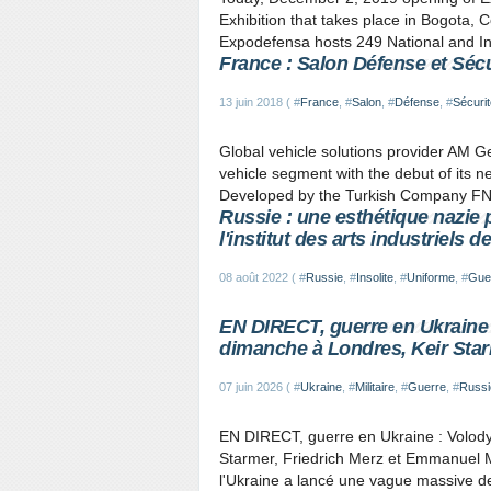
Exhibition that takes place in Bogota,
Expodefensa hosts 249 National and In
France : Salon Défense et Séc
13 juin 2018 ( #
France
, #
Salon
, #
Défense
, #
Sécurit
Global vehicle solutions provider AM Ge
vehicle segment with the debut of its ne
Developed by the Turkish Company FNS
Russie : une esthétique nazie
l'institut des arts industriels 
08 août 2022 ( #
Russie
, #
Insolite
, #
Uniforme
, #
Gue
EN DIRECT, guerre en Ukraine 
dimanche à Londres, Keir Sta
07 juin 2026 ( #
Ukraine
, #
Militaire
, #
Guerre
, #
Russi
EN DIRECT, guerre en Ukraine : Volody
Starmer, Friedrich Merz et Emmanuel M
l'Ukraine a lancé une vague massive de d