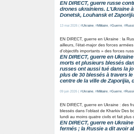
EN DIRECT, guerre russe contre 
drones ukrainiens. L'Ukraine à
Donetsk, Louhansk et Zaporiji
13 mai 2026 ( #
Ukraine
, #
Militaire
, #
Guerre
, #
Russ
EN DIRECT, guerre en Ukraine : la Russi
ailleurs, l’état-major des forces armée
d’objectifs importants » des forces russe
EN DIRECT, guerre en Ukraine 
morts et plusieurs blessés da
russes ont aussi tué dans la jo
plus de 30 blessés à travers l
centre de la ville de Zaporijia,
09 juin 2026 ( #
Ukraine
, #
Militaire
, #
Guerre
, #
Russi
EN DIRECT, guerre en Ukraine : des fr
blessés dans l’oblast de Kharkiv Des 
lundi au moins quatre civils et fait plus
EN DIRECT, guerre en Ukraine 
fermés ; la Russie a dit avoir 