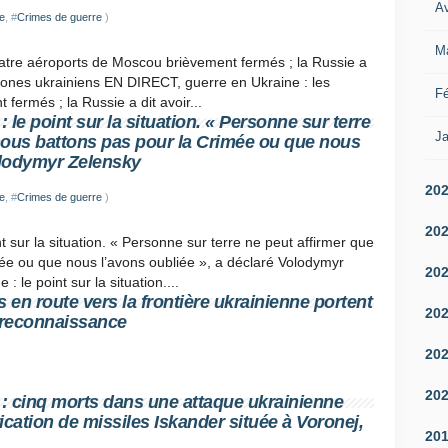
Av
e
, #
Crimes de guerre
)
M
atre aéroports de Moscou brièvement fermés ; la Russie a
drones ukrainiens EN DIRECT, guerre en Ukraine : les
Fé
ermés ; la Russie a dit avoir...
le point sur la situation. « Personne sur terre
Ja
nous battons pas pour la Crimée ou que nous
olodymyr Zelensky
20
e
, #
Crimes de guerre
)
20
 sur la situation. « Personne sur terre ne peut affirmer que
ée ou que nous l’avons oubliée », a déclaré Volodymyr
20
le point sur la situation....
 en route vers la frontière ukrainienne portent
20
 reconnaissance
20
20
: cinq morts dans une attaque ukrainienne
ication de missiles Iskander située à Voronej,
20