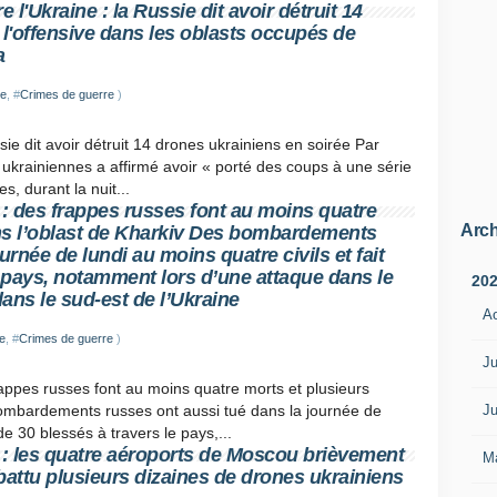
l'Ukraine : la Russie dit avoir détruit 14
 l'offensive dans les oblasts occupés de
a
ie
, #
Crimes de guerre
)
e dit avoir détruit 14 drones ukrainiens en soirée Par
s ukrainiennes a affirmé avoir « porté des coups à une série
s, durant la nuit...
: des frappes russes font au moins quatre
Arch
ns l’oblast de Kharkiv Des bombardements
urnée de lundi au moins quatre civils et fait
e pays, notamment lors d’une attaque dans le
20
 dans le sud-est de l’Ukraine
A
e
, #
Crimes de guerre
)
Ju
appes russes font au moins quatre morts et plusieurs
Ju
bombardements russes ont aussi tué dans la journée de
 de 30 blessés à travers le pays,...
: les quatre aéroports de Moscou brièvement
M
abattu plusieurs dizaines de drones ukrainiens