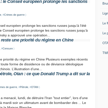
: le Conseil européen prolonge les sanctions
Bru
Lig
e
, #
Crimes de guerre
)
Le 
eil européen prolonge les sanctions russes jusqu’à l’été
e Conseil européen prolonge les sanctions russes jusqu’à
Le 
nsky a approuvé une opération...
 reste une priorité du régime en Chine
OTA
, #
Censure
)
TW
ne priorité du régime en Chine Plusieurs exemples récents
 toute forme de dissidence ou de déviance idéologique
nois. L’illustration d’une...
étrole, Otan : ce que Donald Trump a dit sur la
imes de guerre
, #
Pétrole
, #
OTAN
)
menacé, lundi, de détruire l'Iran "tout entier", lors d'une
é à mardi soir un ultimatum avant de bombarder des ... Le
is la Maison Blanche...