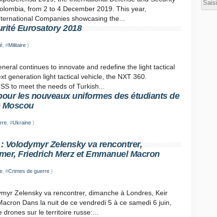
 Colombia, from 2 to 4 December 2019. This year,
ternational Companies showcasing the...
urité Eurosatory 2018
é
, #
Militaire
)
neral continues to innovate and redefine the light tactical
xt generation light tactical vehicle, the NXT 360.
S to meet the needs of Turkish...
 pour les nouveaux uniformes des étudiants de
de Moscou
rre
, #
Ukraine
)
: Volodymyr Zelensky va rencontrer,
rmer, Friedrich Merz et Emmanuel Macron
e
, #
Crimes de guerre
)
myr Zelensky va rencontrer, dimanche à Londres, Keir
acron Dans la nuit de ce vendredi 5 à ce samedi 6 juin,
rones sur le territoire russe:...