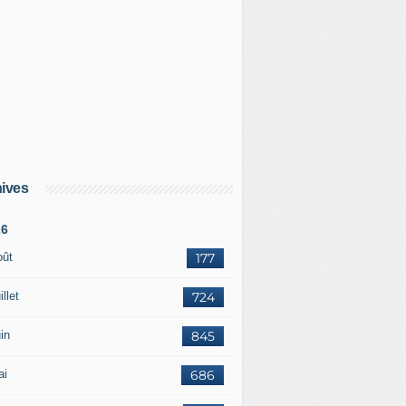
ives
26
oût
177
illet
724
in
845
ai
686