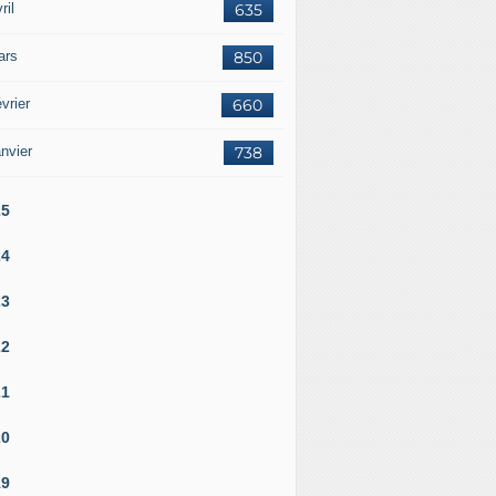
ril
635
ars
850
vrier
660
nvier
738
25
24
23
22
21
20
19