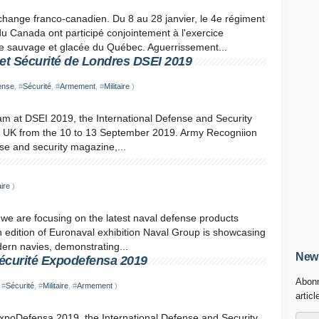
change franco-canadien. Du 8 au 28 janvier, le 4e régiment
du Canada ont participé conjointement à l'exercice
re sauvage et glacée du Québec. Aguerrissement...
et Sécurité de Londres DSEI 2019
ense
, #
Sécurité
, #
Armement
, #
Militaire
)
eam at DSEI 2019, the International Defense and Security
n, UK from the 10 to 13 September 2019. Army Recogniion
se and security magazine,...
aire
)
 we are focusing on the latest naval defense products
h edition of Euronaval exhibition Naval Group is showcasing
dern navies, demonstrating...
News
Sécurité Expodefensa 2019
Abonn
 #
Sécurité
, #
Militaire
, #
Armement
)
articl
xpoDefensa 2019, the International Defense and Security