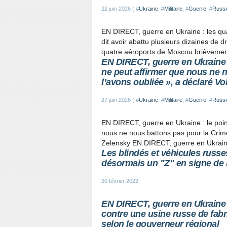
22 juin 2026 ( #
Ukraine
, #
Militaire
, #
Guerre
, #
Russi
EN DIRECT, guerre en Ukraine : les qu
dit avoir abattu plusieurs dizaines de 
quatre aéroports de Moscou brièvement f
EN DIRECT, guerre en Ukraine : 
ne peut affirmer que nous ne 
l’avons oubliée », a déclaré V
27 juin 2026 ( #
Ukraine
, #
Militaire
, #
Guerre
, #
Russi
EN DIRECT, guerre en Ukraine : le point
nous ne nous battons pas pour la Crim
Zelensky EN DIRECT, guerre en Ukraine : 
Les blindés et véhicules russes
désormais un "Z" en signe de
20 février 2022
EN DIRECT, guerre en Ukraine 
contre une usine russe de fabr
selon le gouverneur régional