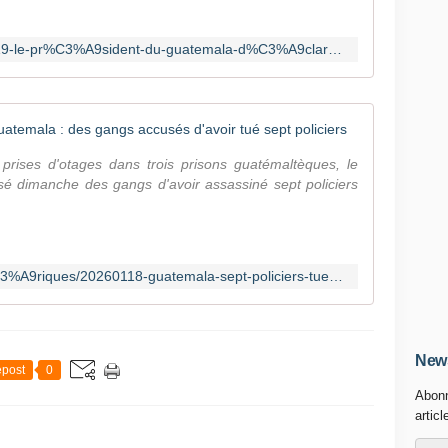
é
s
https://www.rfi.fr/fr/en-bref/20260119-le-pr%C3%A9sident-du-guatemala-d%C3%A9clare-l-%C3%A9tat-de-si%C3%A8ge-apr%C3%A8s-des-meurtres-de-policiers-par-des-gangs
i
d
e
n
Mutineries 
t
d
prises d'otages dans trois prisons guatémaltèques, le
u
é dimanche des gangs d'avoir assassiné sept policiers
G
u
a
t
https://www.france24.com/fr/am%C3%A9riques/20260118-guatemala-sept-policiers-tues-gang-assassinat-mutineries-prisons-am%C3%A9rique-centrale-prise-otage-trafic-drogues
e
m
a
l
a
News
post
0
B
Abonn
e
articl
r
n