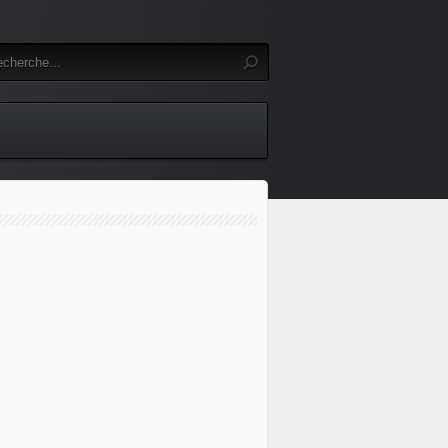
ent du Guatemala déclare l'"état de siège" après des meurtre