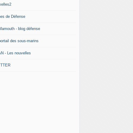
xelles2
nes de Défense
Mamouth - blog défense
portail des sous-marins
N - Les nouvelles
ITTER