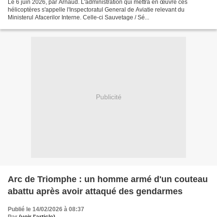
Le 6 juin 2026, par Arnaud. L'administration qui mettra en œuvre ces
hélicoptères s'appelle l'Inspectoratul General de Aviatie relevant du
Ministerul Afacerilor Interne. Celle-ci Sauvetage / Sé...
Publicité
Arc de Triomphe : un homme armé d'un couteau
abattu après avoir attaqué des gendarmes
Publié le 14/02/2026 à 08:37
Par
(voir l'article)