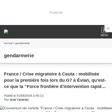
Publicité
MENU
Accueil
» gendarmerie
gendarmerie
France / Crise migratoire à Ceuta : mobilisée
pour la première fois lors du G7 à Évian, qu'est-
ce que la "Force frontière d'intervention rapide"
activée par le gouvernement à la frontière
Publié le 01/08/2026 à 06:13
franco-espagnole ?
Par
(voir l'article)