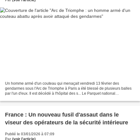
Un homme armé d'un couteau qui menaçait vendredi 13 février des
gendarmes sous l'Arc de Triomphe à Paris a été blessé de plusieurs balles
par l'un d'eux. Il est décédé à l'hôpital des s... Le Parquet national
antiterroriste a ​annoncé vendredi s'être...
France : Un nouveau fusil d'assaut dans le
viseur des opérateurs de la sécurité intérieure
Publié le 03/01/2026 à 07:09
Par
(voir l'article)