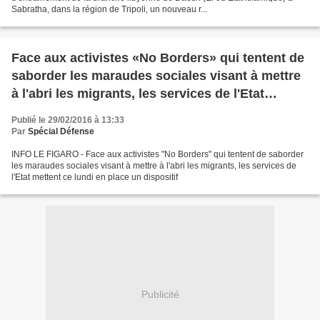
Sabratha, dans la région de Tripoli, un nouveau r...
Face aux activistes «No Borders» qui tentent de
saborder les maraudes sociales visant à mettre
à l'abri les migrants, les services de l'Etat
mettent ce lundi en place un dispositif de
Publié le 29/02/2016 à 13:33
protection par les forces de sécurité
Par
Spécial Défense
INFO LE FIGARO - Face aux activistes "No Borders" qui tentent de saborder
les maraudes sociales visant à mettre à l'abri les migrants, les services de
l'Etat mettent ce lundi en place un dispositif
Publicité