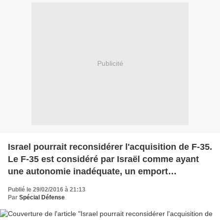
Publicité
Israel pourrait reconsidérer l'acquisition de F-35.
Le F-35 est considéré par Israël comme ayant
une autonomie inadéquate, un emport
d'armement limité et une furtivité perfectible.
Publié le 29/02/2016 à 21:13
Pire aux yeux des israéliens, les Américains
Par
Spécial Défense
refusent de partager les codes sources de