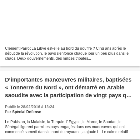
Clément Parrot La Libye est-elle au bord du gouffre ? Cinq ans après le
début de la révolution, le pays s'enfonce chaque jour un peu plus dans le
chaos. Deux gouvernements, des milices tribales...
D’importantes manœuvres militaires, baptisées
« Tonnerre du Nord », ont démarré en Arabie
saoudite avec la participation de vingt pays qui
cherchent à coordonner leurs efforts pour lutter
Publié le 28/02/2016 à 13:24
contre « le terrorisme ». Le Pakistan, la Malaisie,
Par
Spécial Défense
la Turquie, l’Egypte, le Maroc, le Soudan, le
Le Pakistan, la Malaisie, la Turquie, l' Egypte, le Maroc, le Soudan, le
Sénégal figurent parmi les pays engagés dans
Sénégal figurent parmi les pays engagés dans ces manœuvres qui ont
commencé samedi dans le nord du royaume, a ajouté l... Le calme relatif
ces manœuvres
régnant sur une bonne partie de la Syrie...