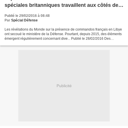
spéciales britanniques travaillent aux côtés de
leurs homologues américains dans la ville de
Publié le 29/02/2016 à 08:48
Misrata
Par
Spécial Défense
Les révélations du Monde sur la présence de commandos français en Libye
ont secoué le ministère de la Défense. Pourtant, depuis 2015, des éléments
émergent régulièrement concernant dive... Publié le 28/02/2016 Des
commandos des forces spéciales travaillent,...
Publicité