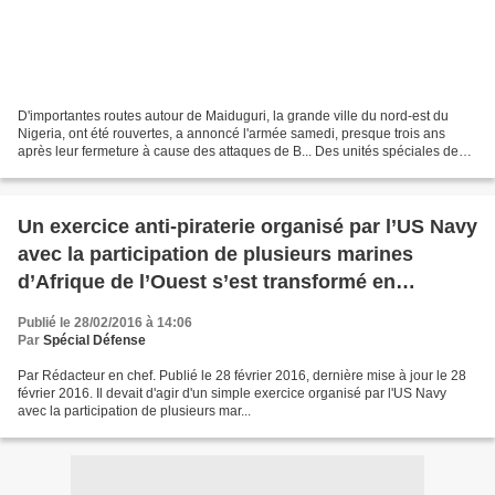
D'importantes routes autour de Maiduguri, la grande ville du nord-est du
Nigeria, ont été rouvertes, a annoncé l'armée samedi, presque trois ans
après leur fermeture à cause des attaques de B... Des unités spéciales de
l'armée nigériane ont tué dans le...
Un exercice anti-piraterie organisé par l’US Navy
avec la participation de plusieurs marines
d’Afrique de l’Ouest s’est transformé en
opération de sauvetage réelle quand des pirates
Publié le 28/02/2016 à 14:06
ont attaqué un pétrolier. Un des pirates a été tué
Par
Spécial Défense
au cours d’un échange de coups de feu
Par Rédacteur en chef. Publié le 28 février 2016, dernière mise à jour le 28
février 2016. Il devait d'agir d'un simple exercice organisé par l'US Navy
avec la participation de plusieurs mar...