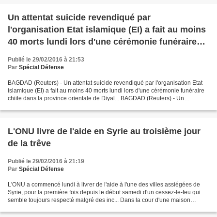
Un attentat suicide revendiqué par
l'organisation Etat islamique (EI) a fait au moins
40 morts lundi lors d'une cérémonie funéraire
chiite dans la province orientale de Diyala. Un
Publié le 29/02/2016 à 21:53
kamikaze a précipité lundi son véhicule chargé
Par
Spécial Défense
d'explosifs sur un point de contrôle à Abou
BAGDAD (Reuters) - Un attentat suicide revendiqué par l'organisation Etat
Ghraib, dans la banlieue-ouest de Bagdad, tuant
islamique (EI) a fait au moins 40 morts lundi lors d'une cérémonie funéraire
chiite dans la province orientale de Diyal... BAGDAD (Reuters) - Un
huit membres des forces de sécurité et blessant
kamikaze a précipité lundi son véhicule...
17 autres
L'ONU livre de l'aide en Syrie au troisième jour
de la trêve
Publié le 29/02/2016 à 21:19
Par
Spécial Défense
L'ONU a commencé lundi à livrer de l'aide à l'une des villes assiégées de
Syrie, pour la première fois depuis le début samedi d'un cessez-le-feu qui
semble toujours respecté malgré des inc... Dans la cour d'une maison
traditionnelle, qui leur sert de...