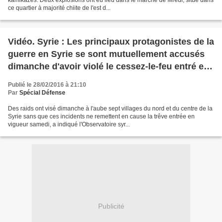
kamikazes. Deux explosions ont eu lieu dans le marché de Mredi, situé dans
ce quartier à majorité chiite de l'est d...
Vidéo. Syrie : Les principaux protagonistes de la
guerre en Syrie se sont mutuellement accusés
dimanche d'avoir violé le cessez-le-feu entré en
vigueur samedi tout en reconnaissant que cette
Publié le 28/02/2016 à 21:10
trêve était toujours globalement respectée au
Par
Spécial Défense
deuxième jour
Des raids ont visé dimanche à l'aube sept villages du nord et du centre de la
Syrie sans que ces incidents ne remettent en cause la trêve entrée en
vigueur samedi, a indiqué l'Observatoire syr...
Publicité