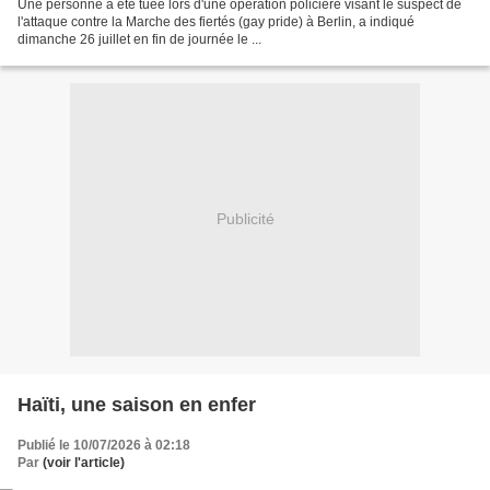
Une personne a été tuée lors d'une opération policière visant le suspect de
l'attaque contre la Marche des fiertés (gay pride) à Berlin, a indiqué
dimanche 26 juillet en fin de journée le ...
Publicité
Haïti, une saison en enfer
Publié le 10/07/2026 à 02:18
Par
(voir l'article)