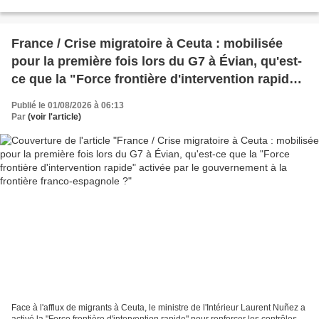
qui, selon l'enquête, suscite depuis...
France / Crise migratoire à Ceuta : mobilisée
pour la première fois lors du G7 à Évian, qu'est-
ce que la "Force frontière d'intervention rapide"
activée par le gouvernement à la frontière
Publié le 01/08/2026 à 06:13
franco-espagnole ?
Par
(voir l'article)
Face à l'afflux de migrants à Ceuta, le ministre de l'Intérieur Laurent Nuñez a
activé la "Force frontière d'intervention rapide" pour renforcer les contrôles