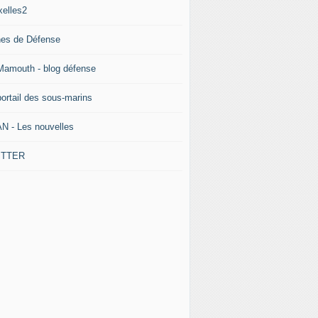
xelles2
nes de Défense
Mamouth - blog défense
portail des sous-marins
N - Les nouvelles
ITTER