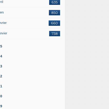
ril
635
ars
850
vrier
660
nvier
738
25
24
aérienne australienne va encore renforcer sa capacité de su
23
22
21
20
19