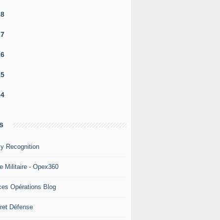
18
17
16
15
14
lanker russe a failli entrer en collision avec un avion de ch
s
y Recognition
e Militaire - Opex360
ces Opérations Blog
ret Défense