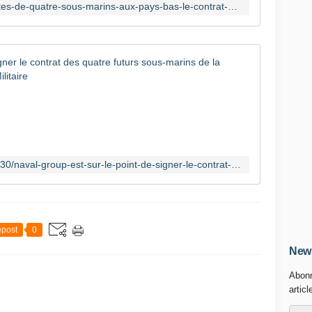
https://www.lefigaro.fr/societes/ventes-de-quatre-sous-marins-aux-pays-bas-le-contrat-est-signe-avec-naval-group-20240930
Naval Grou
E
n
1
9
7
8
https://www.opex360.com/2024/09/30/naval-group-est-sur-le-point-de-signer-le-contrat-des-quatre-futurs-sous-marins-de-la-marine-royale-neerlandaise/
,
l
e
m
i
post
0
n
News
i
s
Abonn
t
articl
è
r