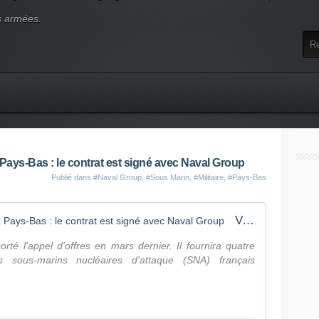
s armées.
Pays-Bas : le contrat est signé avec Naval Group
Publié dans
#Naval Group
,
#Sous Marin
,
#Militaire
,
#Pays-Bas
Ventes de quatre sous-marins aux Pays-Bas : le contrat est signé avec Naval Group
rté l'appel d'offres en mars dernier. Il fournira quatre
 sous-marins nucléaires d'attaque (SNA) français