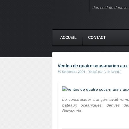
des soldats dans le
ACCUEIL
CONTACT
Ventes de quatre sous-marins aux 
30 Septembre 2024
, Rédigé par (voir l'article)
Le constructeur français avait rempo
bateaux océaniques, dérivés des
Barracuda.