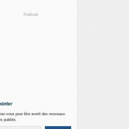
Publicité
p est sur le point de signer le contrat des quatre futurs so
letter
ez-vous pour être averti des nouveaux
es publiés.