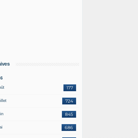
ives
26
e conteste le choix de l'armée brésilienne en faveur de l'o
oût
177
illet
724
in
845
ai
686