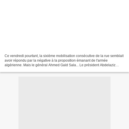
Ce vendredi pourtant, la sixième mobilisation consécutive de la rue semblait
avoir répondu par la négative à la proposition émanant de l'armée
algérienne. Mais le général Ahmed Gaïd Sala... Le président Abdelaziz
Bouteflika a nommé dimanche un nouveau...