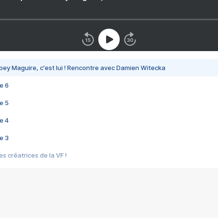
bey Maguire, c'est lui ! Rencontre avec Damien Witecka
e 6
e 5
e 4
e 3
s créatrices de la VF !
e 2
e 1
e Mektoub My Love arrive enfin ! Rencontre avec Shaïn Boumedine et Sal