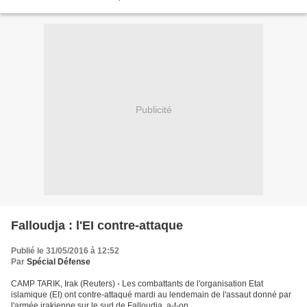
Publicité
Falloudja : l'EI contre-attaque
Publié le 31/05/2016 à 12:52
Par
Spécial Défense
CAMP TARIK, Irak (Reuters) - Les combattants de l'organisation Etat
islamique (EI) ont contre-attaqué mardi au lendemain de l'assaut donné par
l'armée irakienne sur le sud de Falloudja, a-t-on ...