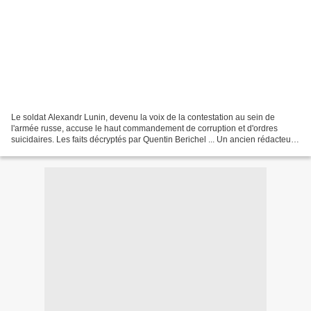
Le soldat Alexandr Lunin, devenu la voix de la contestation au sein de
l'armée russe, accuse le haut commandement de corruption et d'ordres
suicidaires. Les faits décryptés par Quentin Berichel ... Un ancien rédacteur
en chef lève le voile sur le quotidien...