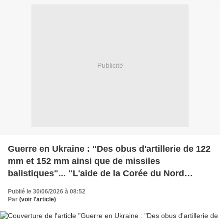
Publicité
Guerre en Ukraine : "Des obus d'artillerie de 122
mm et 152 mm ainsi que de missiles
balistiques"... "L'aide de la Corée du Nord
permet à la Russie de poursuivre" son invasion,
Publié le 30/06/2026 à 08:52
dénonce le GUR
Par
(voir l'article)