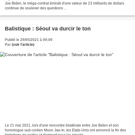
Joe Biden, le méga-contrat émirati d'une valeur de 23 milliards de dollars
continue de soulever des questions ...
Balistique : Séoul va durcir le ton
Publié le 29/05/2021 à 09:09
Par
(voir l'article)
Le 21 mai 2021, lors d'une rencontre bilatérale entre Joe Biden et son
homologue sud-coréen Moon Jae-In, les Etats-Unis ont annoncé la fin des
limitations de portée et d'emport pour les missile...