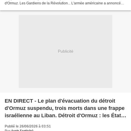
⁠d'Ormuz. Les Gardiens de la Révolution... L'armée américaine a annoncé
vendredi avoir frappé des cibles en...
Publicité
EN DIRECT - Le plan d'évacuation du détroit
d'Ormuz suspendu, trois morts dans une frappe
israélienne au Liban. Détroit d'Ormuz : les États-
Unis ne veulent pas d'un accord avec l'Iran "à
Publié le 26/06/2026 à 03:51
n'importe quel prix"
Par
(voir l'article)