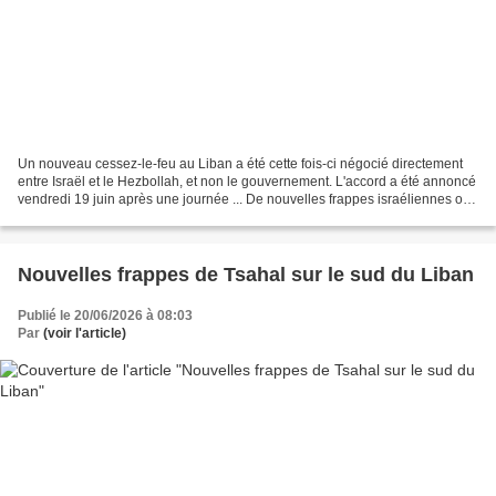
Un nouveau cessez-le-feu au Liban a été cette fois-ci négocié directement
entre Israël et le Hezbollah, et non le gouvernement. L'accord a été annoncé
vendredi 19 juin après une journée ... De nouvelles frappes israéliennes ont
fait cinq morts, samedi,...
Nouvelles frappes de Tsahal sur le sud du Liban
Publié le 20/06/2026 à 08:03
Par
(voir l'article)