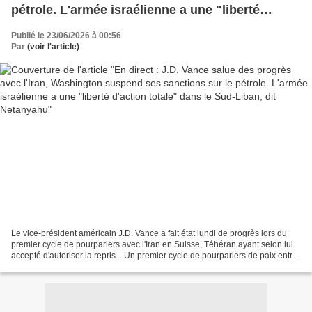
pétrole. L'armée israélienne a une "liberté
d'action totale" dans le Sud-Liban, dit
Publié le 23/06/2026 à 00:56
Netanyahu
Par
(voir l'article)
Le ⁠vice-président américain J.D. Vance a fait état lundi de progrès lors du
premier cycle ⁠de pourparlers avec l'Iran en ​Suisse, Téhéran ayant selon lui
accepté d'autoriser la repris... Un premier cycle de pourparlers de paix entre
les États-Unis et...