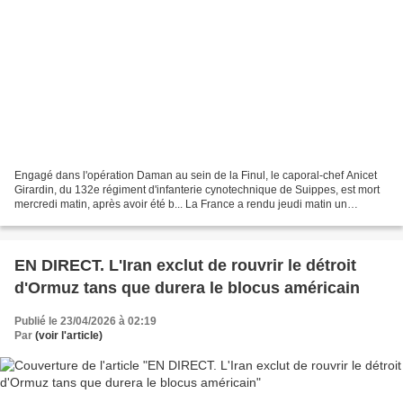
Engagé dans ​l'opération Daman au ​sein de la ​Finul, le caporal-chef Anicet
Girardin, du 132e régiment d'infanterie cynotechnique de Suippes, est mort
mercredi matin, après avoir été b... La France a rendu jeudi matin un
hommage national à Florian Montorio,...
EN DIRECT. L'Iran exclut de rouvrir le détroit
d'Ormuz tans que durera le blocus américain
Publié le 23/04/2026 à 02:19
Par
(voir l'article)