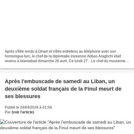
Après s'être rendu à Oman et s'être entretenu au téléphone avec son
homologue turc, le chef de la diplomatie iranienne Abbas Araghchi était
revenu à Islamabad dimanche 26 avril. Ce lundi 27... Le chef du mouvement
pro-iranien, Naïm Qassem, rejette les...
Après l'embuscade de samedi au Liban, un
deuxième soldat français de la Finul meurt de
ses blessures
Publié le 24/04/2026 à 01:56
Par
(voir l'article)