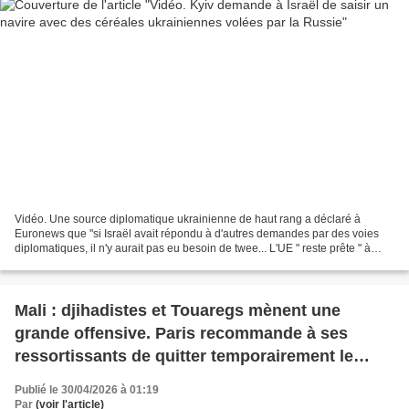
Vidéo. Une source diplomatique ukrainienne de haut rang a déclaré à
Euronews que "si Israël avait répondu à d'autres demandes par des voies
diplomatiques, il n'y aurait pas eu besoin de twee... L'UE " reste prête " à
sanctionner les entités qui contribuent...
Mali : djihadistes et Touaregs mènent une
grande offensive. Paris recommande à ses
ressortissants de quitter temporairement le
pays "dès que possible"
Publié le 30/04/2026 à 01:19
Par
(voir l'article)