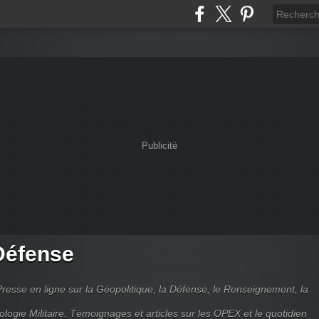
Publicité
Défense
Presse en ligne sur la Géopolitique, la Défense, le Renseignement, la
ologie Militaire. Témoignages et articles sur les OPEX et le quotidien