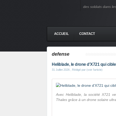
des soldats dans le
ACCUEIL
CONTACT
defense
Heliblade, le drone d'X721 qui cible 
31 Juillet 2026
, Rédigé par (voir l'article)
Avec Heliblade, la société X721 ve
Thales grâce à un drone solaire ultra