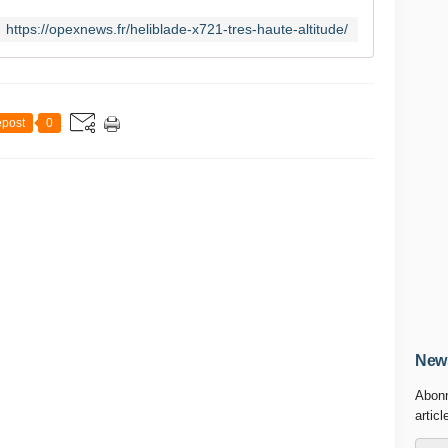
https://opexnews.fr/heliblade-x721-tres-haute-altitude/
post
0
News
Abonn
articl