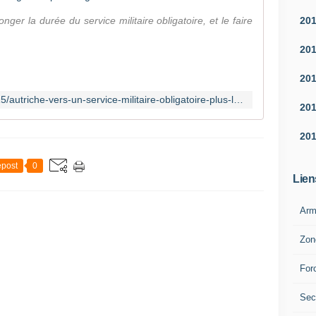
P
e
20
ger la durée du service militaire obligatoire, et le faire
n
t
20
a
g
20
o
https://www.eurotopics.net/fr/361615/autriche-vers-un-service-militaire-obligatoire-plus-long
n
20
e
,
20
E
l
post
0
b
Lien
r
i
Arm
d
g
Zon
e
C
For
o
l
b
Sec
y