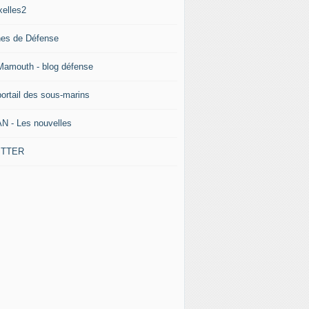
xelles2
nes de Défense
Mamouth - blog défense
portail des sous-marins
N - Les nouvelles
ITTER