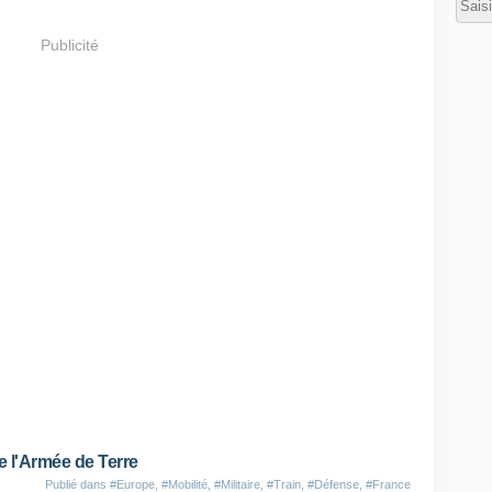
Publicité
ne l'Armée de Terre
Publié dans
#Europe
,
#Mobilité
,
#Militaire
,
#Train
,
#Défense
,
#France