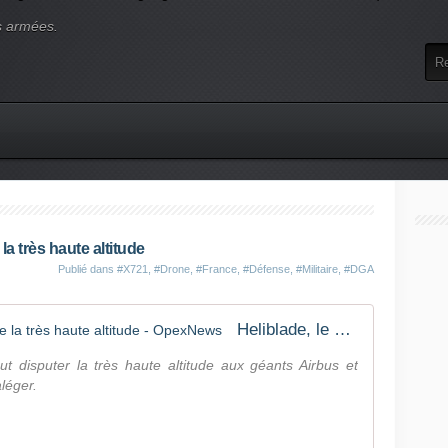
s armées.
la très haute altitude
Publié dans
#X721
,
#Drone
,
#France
,
#Défense
,
#Militaire
,
#DGA
Heliblade, le drone d'X721 qui cible la très haute altitude - OpexNews
ut disputer la très haute altitude aux géants Airbus et
léger.