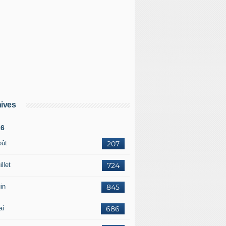
ives
26
oût
207
illet
724
in
845
ai
686