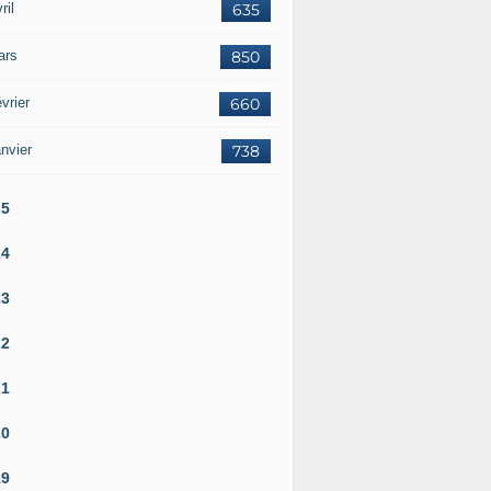
ril
635
 Europe assumant la responsabilité principale de sa défense 
ars
850
vrier
660
nvier
738
25
24
23
22
21
20
19