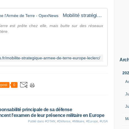
Mobilité stratégique : l'Europe freine l'Armée de Terre - OpexNews
Terre est prête chez elle, mais butte sur des réseaux
ière.
.fr/mobilite-strategique-armee-de-terre-europe-leclerc/
Arch
20
A
post
0
Ju
Ju
onsabilité principale de sa défense
ancent l'examen de leur présence militaire en Europe
M
Publié dans
#OTAN
,
#Défense
,
#Militaire
,
#Europe
,
#USA