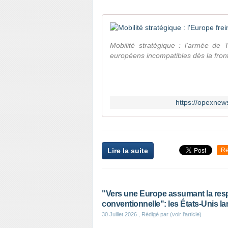
Mobilité stratégique : l'armée de 
européens incompatibles dès la front
https://opexnews
Lire la suite
Re
"Vers une Europe assumant la resp
conventionnelle": les États-Unis l
30 Juillet 2026
, Rédigé par (voir l'article)