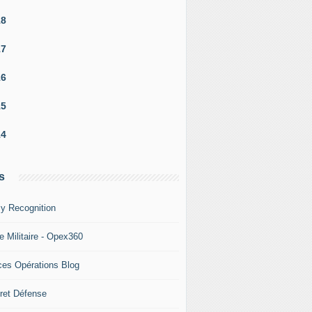
18
17
16
15
14
s
y Recognition
e Militaire - Opex360
ces Opérations Blog
ret Défense