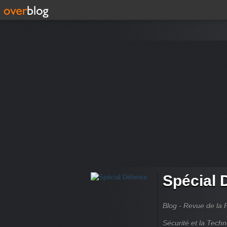
Spécial 
Blog - Revue de la 
Sécurité et la Techn