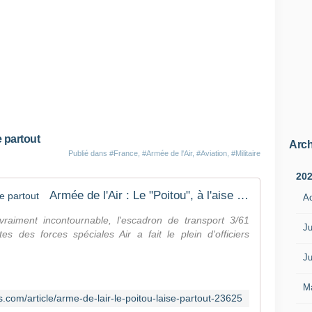
e partout
Arch
Publié dans
#France
,
#Armée de l'Air
,
#Aviation
,
#Militaire
20
Armée de l'Air : Le "Poitou", à l'aise partout
A
vraiment incontournable, l'escadron de transport 3/61
Ju
 des forces spéciales Air a fait le plein d'officiers
Ju
M
.com/article/arme-de-lair-le-poitou-laise-partout-23625