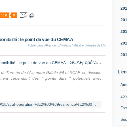
20
post
0
20
20
ponibilité : le point de vue du CEMAA
20
Publié dans
#France
,
#Aviation
,
#Militaire
,
#Armée de l'Air
20
SCAF, opération " Résilience ", disponibilité : le point de vue du CEMAA
Lien
de l'armée de l'Air, entre Rafale F4 et SCAF, se dessine
ntent cependant des " points durs " potentiels avec
Arm
Zon
https://www.areion24.news/2020/09/15/scaf-operation-%E2%80%89resilience%E2%80%89-disponibilite-le-point-de-vue-du-cemaa/
For
Sec