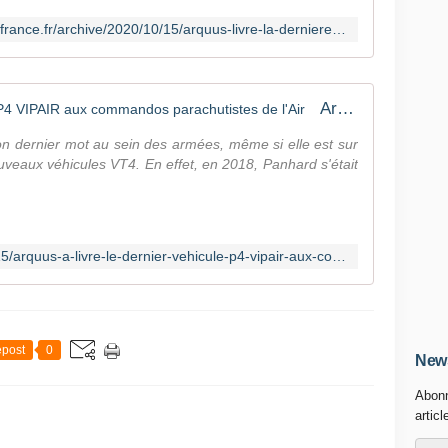
http://lignesdedefense.blogs.ouest-france.fr/archive/2020/10/15/arquus-livre-la-derniere-p4-vipair-a-l-armee-de-l-air-et-de-21535.html
Arquus a livré le dernier véhicule P4 VIPAIR aux commandos parachutistes de l'Air
on dernier mot au sein des armées, même si elle est sur
nouveaux véhicules VT4. En effet, en 2018, Panhard s'était
http://www.opex360.com/2020/10/15/arquus-a-livre-le-dernier-vehicule-p4-vipair-aux-commandos-parachutistes-de-lair/
post
0
News
Abonn
articl