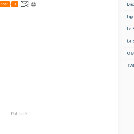
Bru
post
0
Lig
Le 
Le 
OTA
TW
Publicité