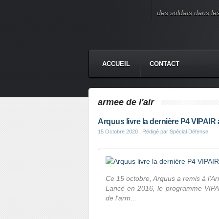
des soldats dans le
ACCUEIL
CONTACT
armee de l'air
Arquus livre la dernière P4 VIPAIR à
15 Octobre 2020
, Rédigé par Spécial Défense
Ce 15 octobre, Arquus a remis à l'Ar
Lancé en 2016, le programme VIPAIR
de l'arm...