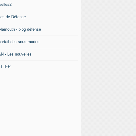
xelles2
nes de Défense
Mamouth - blog défense
portail des sous-marins
N - Les nouvelles
ITTER