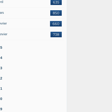
ril
635
ars
850
vrier
660
nvier
738
25
24
23
22
21
20
19