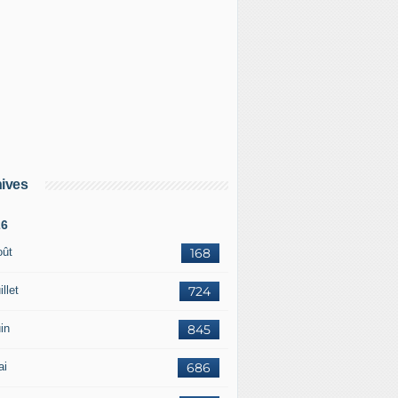
ives
26
oût
168
illet
724
in
845
ai
686