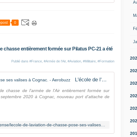
Av
M
post
0
Fé
Ja
e chasse entièrement formée sur Pilatus PC-21 a été
20
Publié dans
#France
,
#Armée de l'Air
,
#Aviation
,
#Militaire
,
#Formation
20
L'école de l'Aviation de Chasse pose ses valises à Cognac. - Aerobuzz
20
de chasse de l'armée de l'Air entièrement formée sur
20
2 septembre 2020 à Cognac, nouveau port d'attache de
20
20
https://www.aerobuzz.fr/breves-defense/lecole-de-laviation-de-chasse-pose-ses-valises-a-cognac/
20