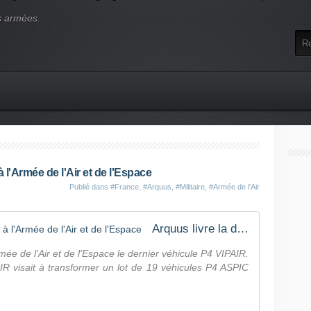
s armées.
 l'Armée de l'Air et de l'Espace
Publié dans
#France
,
#Arquus
,
#Militaire
,
#Armée de l'Air
Arquus livre la dernière P4 VIPAIR à l'Armée de l'Air et de l'Espace
mée de l'Air et de l'Espace le dernier véhicule P4 VIPAIR.
 visait à transformer un lot de 19 véhicules P4 ASPIC