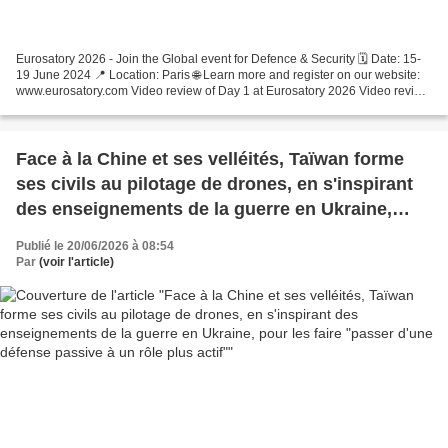
Eurosatory 2026 - Join the Global event for Defence & Security 🗓️ Date: 15-
19 June 2024 📍 Location: Paris 🌐 Learn more and register on our website:
www.eurosatory.com Video review of Day 1 at Eurosatory 2026 Video review
of Day 2 at Eurosatory 2026 Video...
Face à la Chine et ses velléités, Taïwan forme
ses civils au pilotage de drones, en s'inspirant
des enseignements de la guerre en Ukraine,
pour les faire "passer d'une défense passive à
Publié le 20/06/2026 à 08:54
un rôle plus actif"
Par
(voir l'article)