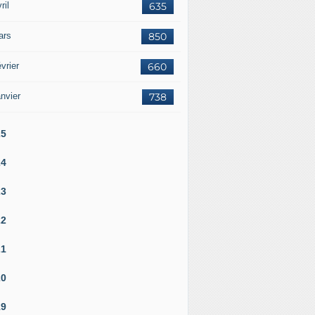
ril
635
ars
850
 Ukraine : après avoir coulé 11 navires russes, les drones 
vrier
660
nvier
738
25
24
23
22
21
20
19