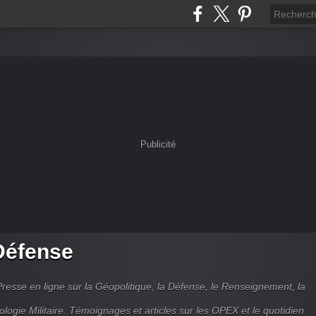
Publicité
Défense
Presse en ligne sur la Géopolitique, la Défense, le Renseignement, la
ologie Militaire. Témoignages et articles sur les OPEX et le quotidien