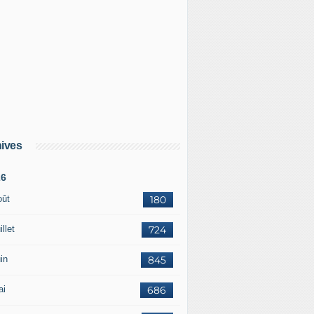
s quinze futurs cuirassés de l'US Navy pourrait atteindre les
ives
26
oût
180
illet
724
in
845
ai
686