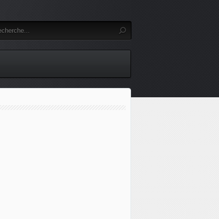
abandonné son méga-programme de frégates: pour combler ce