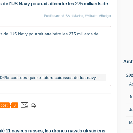
l
 de l'US Navy pourrait atteindre les 275 milliards de
a
b
Publié dans
#USA
,
#Marine
,
#Militaire
,
#Budget
a
n
d
Le coût de
o
n
L
n
e
a
d
i
Arch
é
t
b
c
a
20
https://www.opex360.com/2026/08/06/le-cout-des-quinze-futurs-cuirasses-de-lus-navy-pourrait-atteindre-les-275-milliards-de-dollars/
e
t
p
A
e
r
s
o
Ju
t
g
f
post
0
r
o
Ju
a
r
m
t
M
m
a
ulé 11 navires russes, les drones navals ukrainiens
e