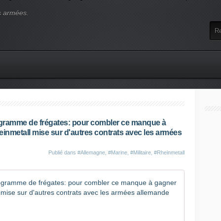
s armées.
gramme de frégates: pour combler ce manque à
einmetall mise sur d'autres contrats avec les armées
Publié dans
#Allemagne
,
#Marine
,
#Militaire
,
#Rheinmetall
Berlin a 
L
e
g