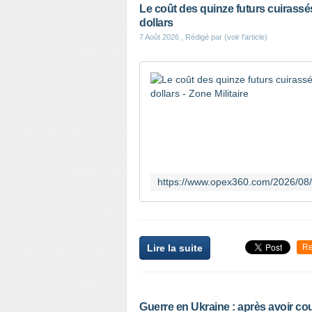
Le coût des quinze futurs cuirassés
dollars
7 Août 2026
, Rédigé par (voir l'article)
Lire la suite
Re
Guerre en Ukraine : après avoir co