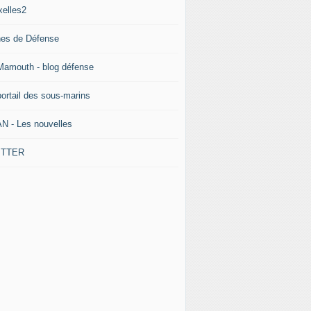
xelles2
nes de Défense
Mamouth - blog défense
portail des sous-marins
N - Les nouvelles
ITTER