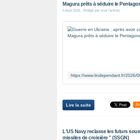
Magura prêts à séduire le Pentago
5 Août 2026
, Rédigé par (voir l'article)
Lire la suite
Re
L'US Navy reclasse les futurs sous
missiles de croisière " (SSGN)