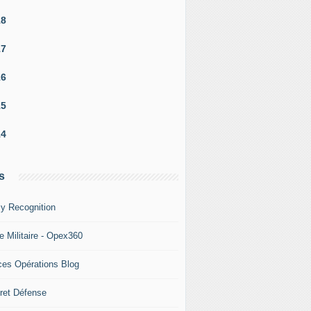
18
17
 reclasse les futurs sous-marins de la classe Virginia en "
16
15
14
s
y Recognition
e Militaire - Opex360
ces Opérations Blog
ret Défense