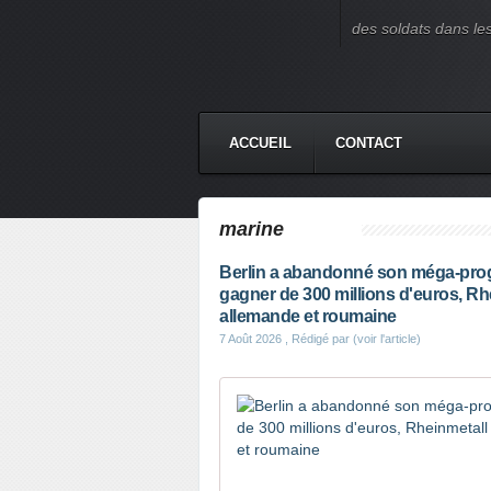
des soldats dans le
ACCUEIL
CONTACT
marine
Berlin a abandonné son méga-pro
gagner de 300 millions d'euros, Rh
allemande et roumaine
7 Août 2026
, Rédigé par (voir l'article)