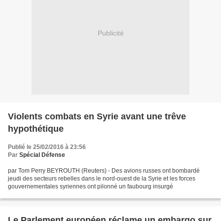
Publicité
Violents combats en Syrie avant une trêve
hypothétique
Publié le 25/02/2016 à 23:56
Par
Spécial Défense
par Tom Perry BEYROUTH (Reuters) - Des avions russes ont bombardé
jeudi des secteurs rebelles dans le nord-ouest de la Syrie et les forces
gouvernementales syriennes ont pilonné un faubourg insurgé
Le Parlement européen réclame un embargo sur