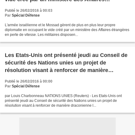
étrangères en perte de vitesse
Publié le 26/02/2016 à 00:03
Par
Spécial Défense
L'armée israélienne et le Mossad gèrent de plus en plus leur propre
diplomatie en occupant le vide créé par un ministère des Affaires étrangères
en perte de vitesse. Les militaires disposen...
Les Etats-Unis ont présenté jeudi au Conseil de
sécurité des Nations unies un projet de
résolution visant à renforcer de manière
draconienne les sanctions contre la Corée sur
Publié le 26/02/2016 à 00:00
Nord après son nouvel essai nucléaire du 6
Par
Spécial Défense
janvier
par Louis Charbonneau NATIONS UNIES (Reuters) - Les Etats-Unis ont
présenté jeudi au Conseil de sécurité des Nations unies un projet de
résolution visant à renforcer de manière draconienne l...