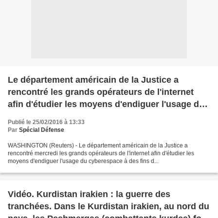
Le département américain de la Justice a
rencontré les grands opérateurs de l'internet
afin d'étudier les moyens d'endiguer l'usage du
cyberespace à des fins de propagande par l'Etat
Publié le 25/02/2016 à 13:33
islamique (EI) et autres groupes islamistes
Par
Spécial Défense
fondamentalistes
WASHINGTON (Reuters) - Le département américain de la Justice a
rencontré mercredi les grands opérateurs de l'internet afin d'étudier les
moyens d'endiguer l'usage du cyberespace à des fins d...
Vidéo. Kurdistan irakien : la guerre des
tranchées. Dans le Kurdistan irakien, au nord du