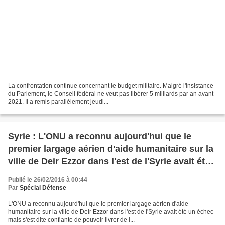
La confrontation continue concernant le budget militaire. Malgré l'insistance
du Parlement, le Conseil fédéral ne veut pas libérer 5 milliards par an avant
2021. Il a remis parallèlement jeudi...
Syrie : L'ONU a reconnu aujourd'hui que le
premier largage aérien d'aide humanitaire sur la
ville de Deir Ezzor dans l'est de l'Syrie avait été
un échec mais s'est dite confiante de pouvoir
Publié le 26/02/2016 à 00:44
livrer de l'aide aux zones assiégées du pays
Par
Spécial Défense
L'ONU a reconnu aujourd'hui que le premier largage aérien d'aide
humanitaire sur la ville de Deir Ezzor dans l'est de l'Syrie avait été un échec
mais s'est dite confiante de pouvoir livrer de l...