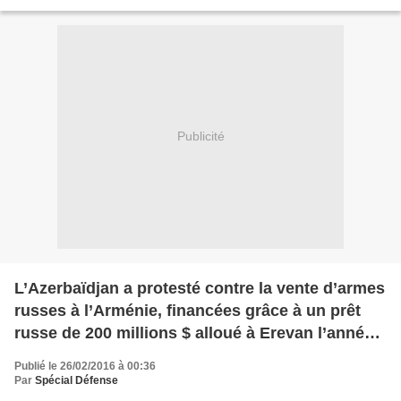
l'opposant russe Boris...
Publicité
L’Azerbaïdjan a protesté contre la vente d’armes
russes à l’Arménie, financées grâce à un prêt
russe de 200 millions $ alloué à Erevan l’année
dernière. L’Azerbaïdjan a lui-même acheté des
Publié le 26/02/2016 à 00:36
armes offensives d’une valeur d’au moins 4
Par
Spécial Défense
milliards $ à la Russie depuis 2010