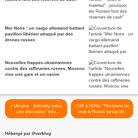
Mer Noire : un cargo allemand battant
pavillon libérien attaqué par des
drones russes
Nouvelles frappes ukrainiennes
contre des raffineries russes, Moscou
vise une gare et un navire
< Ukraine : Zelensky salue
L'UE à l'ONU: "Personne ne
une discussion "très
croit la Russie lorsqu'elle
positive" avec émissaires
affirme qu'elle frappe
américains. Le président
uniquement des cibles
ukrainien, officiellement
militaires" >
Hébergé par Overblog
invité au G7 à Evian-les-