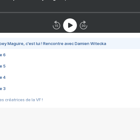
bey Maguire, c'est lui ! Rencontre avec Damien Witecka
e 6
e 5
e 4
e 3
s créatrices de la VF !
e 2
e 1
e Mektoub My Love arrive enfin ! Rencontre avec Shaïn Boumedine et Sal