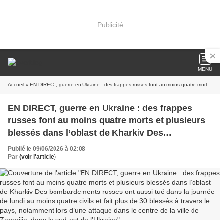
Publicité
MENU
Accueil
» EN DIRECT, guerre en Ukraine : des frappes russes font au moins quatre morts et plusieurs blessés dans l’oblast de Kharkiv Des bombardements russes ont aussi tué dans la journée de lundi au moins quatre civils et fait plus de 30 blessés à travers le pays, notamment lors d’une attaque dans le centre de la ville de Zaporijia, dans le sud-est de l’Ukraine
EN DIRECT, guerre en Ukraine : des frappes
russes font au moins quatre morts et plusieurs
blessés dans l’oblast de Kharkiv Des
bombardements russes ont aussi tué dans la
Publié le 09/06/2026 à 02:08
journée de lundi au moins quatre civils et fait
Par
(voir l'article)
plus de 30 blessés à travers le pays, notamment
lors d’une attaque dans le centre de la ville de
Zaporijia, dans le sud-est de l’Ukraine