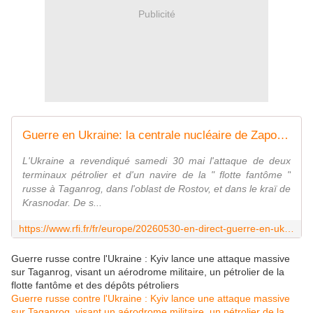
Publicité
Guerre en Ukraine: la centrale nucléaire de Zaporijia touchée par une frappe de drone, selon l'agence Rosatom
L'Ukraine a revendiqué samedi 30 mai l'attaque de deux
terminaux pétrolier et d'un navire de la " flotte fantôme "
russe à Taganrog, dans l'oblast de Rostov, et dans le kraï de
Krasnodar. De s...
https://www.rfi.fr/fr/europe/20260530-en-direct-guerre-en-ukraine-nouvelle-vague-nocturne-de-frappes-russes
Guerre russe contre l'Ukraine : Kyiv lance une attaque massive
sur Taganrog, visant un aérodrome militaire, un pétrolier de la
flotte fantôme et des dépôts pétroliers
Guerre russe contre l'Ukraine : Kyiv lance une attaque massive
sur Taganrog, visant un aérodrome militaire, un pétrolier de la