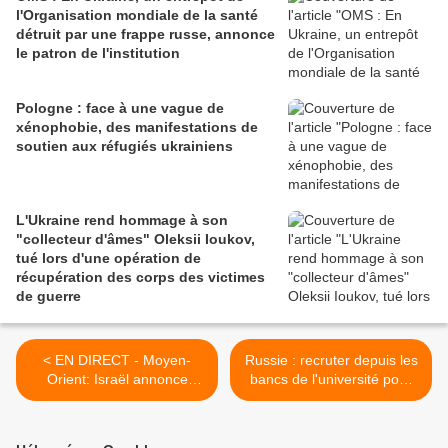
l'Organisation mondiale de la santé
détruit par une frappe russe, annonce
le patron de l'institution
Pologne : face à une vague de
xénophobie, des manifestations de
soutien aux réfugiés ukrainiens
L'Ukraine rend hommage à son
"collecteur d'âmes" Oleksii Ioukov,
tué lors d'une opération de
récupération des corps des victimes
de guerre
< EN DIRECT - Moyen-
Russie : recruter depuis les
Orient: Israël annonce
bancs de l'université pour
"étendre à d'autres zones"
aller sur le front ukrainien.
son opération terrestre au
Toutes les méthodes sont
Liban
bonnes pour pousser les