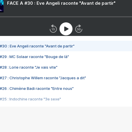
FACE A #30 : Eve Angeli raconte "Avant de partir"
#30 : Eve Angeli raconte "Avant de partir"
#29 : MC Solaar raconte "Bouge de là"
28 : Lorie raconte "Je vais vite"
#27 : Christophe Willem raconte "Jacques a dit"
#26 : Chimène Badi raconte "Entre nous"
#25 : Indochine raconte "3e sexe"
#24 : Zaho raconte "C'est chelou"
#23 : Patrick Bruel raconte "Au café des délices"
#22 : Kyo raconte "Le chemin"