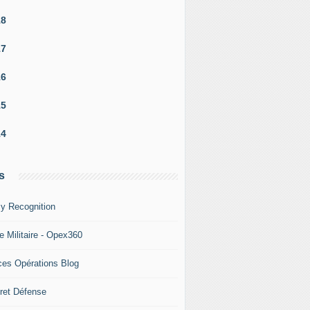
18
17
16
15
14
s
y Recognition
e Militaire - Opex360
ces Opérations Blog
ret Défense