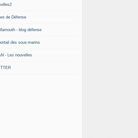
xelles2
nes de Défense
Mamouth - blog défense
portail des sous-marins
N - Les nouvelles
ITTER