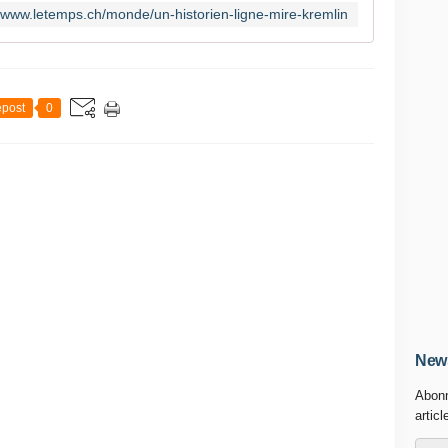
//www.letemps.ch/monde/un-historien-ligne-mire-kremlin
post
0
News
Abonn
articl