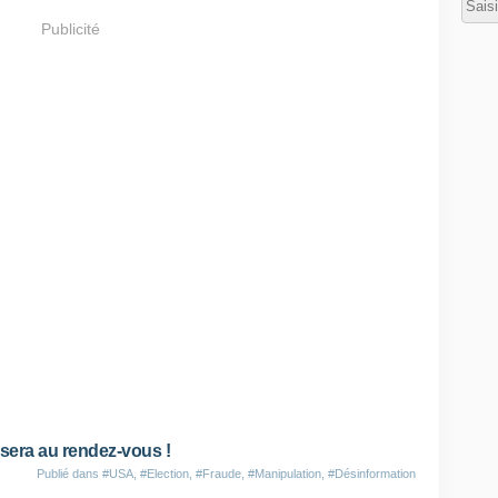
Publicité
e sera au rendez-vous !
Publié dans
#USA
,
#Election
,
#Fraude
,
#Manipulation
,
#Désinformation