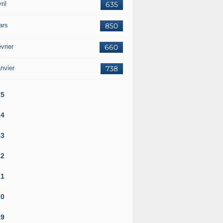
ril
635
ars
850
vrier
660
nvier
738
25
24
23
22
21
20
accusé par une ancienne employée d'avoir ignoré des tentat
19