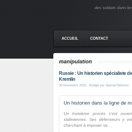
des soldats dans le
ACCUEIL
CONTACT
manipulation
Russie : Un historien spécialiste d
Kremlin
26 Novembre 2020
, Rédigé par Spécial Défense
Un historien dans la ligne de m
Un troisième procès s'est ouver
staliniennes. Ses défenseurs y vo
cherchant à imposer sa ...