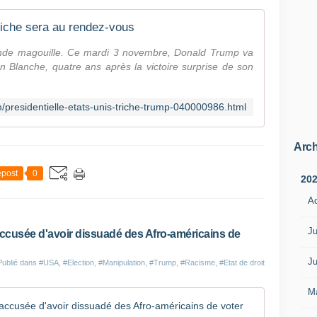
triche sera au rendez-vous
nde magouille. Ce mardi 3 novembre, Donald Trump va
on Blanche, quatre ans après la victoire surprise de son
m/presidentielle-etats-unis-triche-trump-040000986.html
Arch
post
0
20
A
Ju
cusée d'avoir dissuadé des Afro-américains de
Ju
Publié dans
#USA
,
#Election
,
#Manipulation
,
#Trump
,
#Racisme
,
#Etat de droit
M
L'équipe 