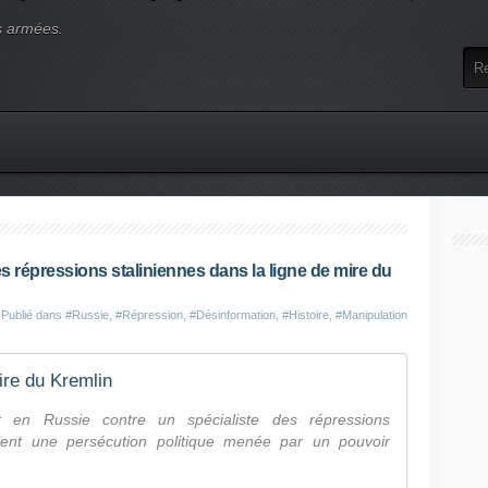
s armées.
es répressions staliniennes dans la ligne de mire du
Publié dans
#Russie
,
#Répression
,
#Désinformation
,
#Histoire
,
#Manipulation
ire du Kremlin
t en Russie contre un spécialiste des répressions
ient une persécution politique menée par un pouvoir