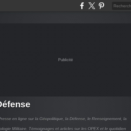
Publicité
Défense
Presse en ligne sur la Géopolitique, la Défense, le Renseignement, la
ologie Militaire. Témoignages et articles sur les OPEX et le quotidien