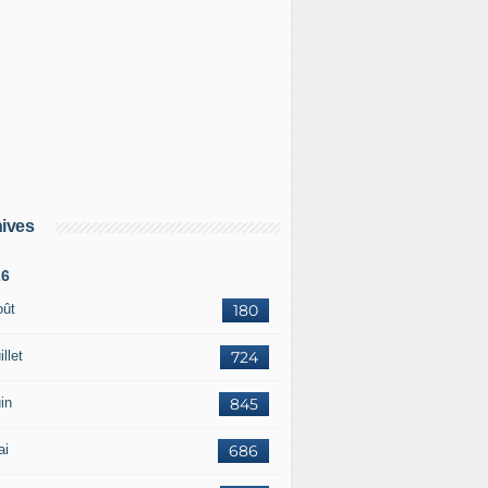
ives
26
oût
180
illet
724
in
845
ai
686
de campagne de Trump accusée d'avoir dissuadé des Afro-am