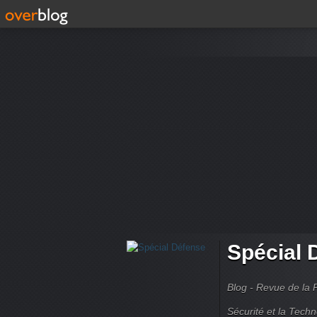
Spécial 
Blog - Revue de la 
Sécurité et la Techn