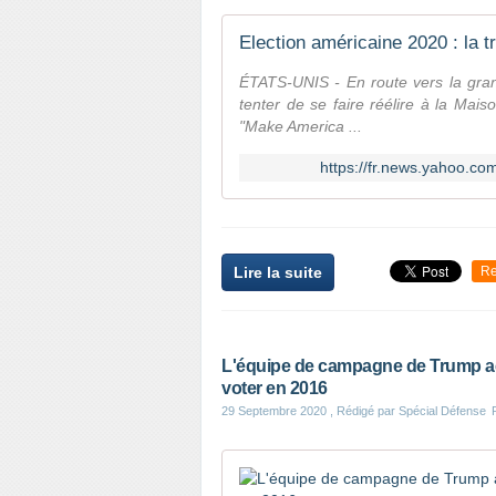
Election américaine 2020 : la 
ÉTATS-UNIS - En route vers la gra
tenter de se faire réélire à la Mais
"Make America ...
https://fr.news.yahoo.co
Lire la suite
Re
L'équipe de campagne de Trump ac
voter en 2016
29 Septembre 2020
, Rédigé par Spécial Défense