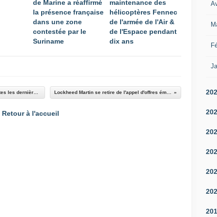
de Marine a réaffirmé
maintenance des
Av
,
la présence française
hélicoptères Fennec
d
dans une zone
de l'armée de l'Air &
M
u
contestée par le
de l'Espace pendant
1
Suriname
dix ans
Fé
3
2
Ja
e
r
é
20
EN DIRECT, guerre russe contre l'Ukraine : toutes les dernières informations. La Russie sera bien invitée au G20 en Floride, selon la Maison Blanche
Lockheed Martin se retire de l'appel d'offres émis par l'US Navy pour remplacer l'avion d'entraînement T-45 Goshawk
g
i
20
Retour à l'accueil
m
e
20
n
t
20
d
'
20
i
n
20
f
a
20
n