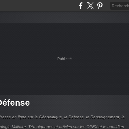
Publicité
Défense
Presse en ligne sur la Géopolitique, la Défense, le Renseignement, la
ologie Militaire. Témoignages et articles sur les OPEX et le quotidien