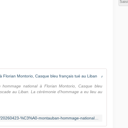
u
s
e
i
n
d
e
l
a
F
i
À Montauban, hommage national à Florian Montorio, Casque bleu français tué au Liban
n
u
n hommage national à Florian Montorio, Casque bleu
l
scade au Liban. La cérémonie d'hommage a eu lieu au
,
l
e
c
https://www.france24.com/fr/france/20260423-%C3%A0-montauban-hommage-national-%C3%A0-florian-montorio-casque-bleu-fran%C3%A7ais-tu%C3%A9-au-liban
a
p