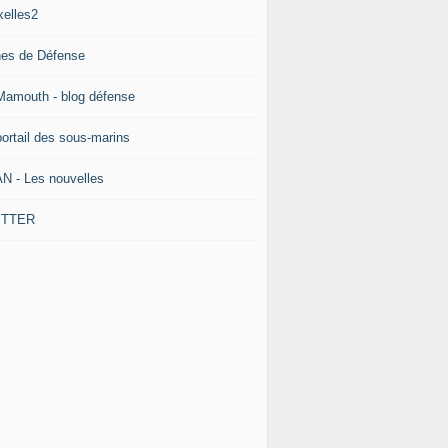
xelles2
nes de Défense
Mamouth - blog défense
portail des sous-marins
N - Les nouvelles
ITTER