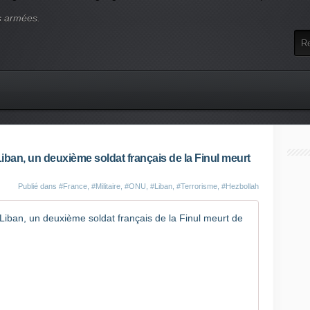
s armées.
ban, un deuxième soldat français de la Finul meurt
Publié dans
#France
,
#Militaire
,
#ONU
,
#Liban
,
#Terrorisme
,
#Hezbollah
Après l'e
E
n
g
a
g