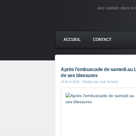
des soldats dans le
ACCUEIL
CONTACT
Après l'embuscade de samedi au Li
de ses blessures
24 Avril 2026
, Rédigé par (voir l'article)