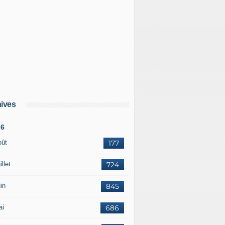
ives
26
oût
177
illet
724
in
845
ai
686