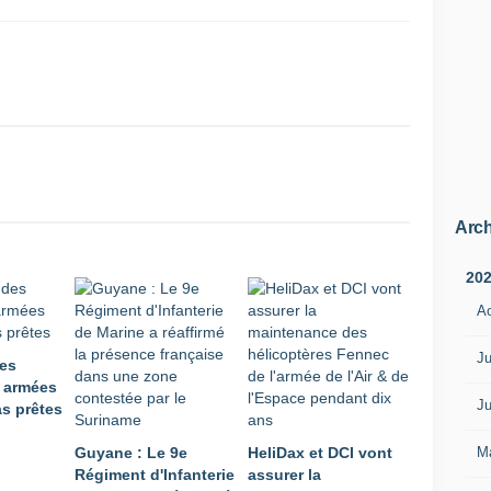
o
r
a
l
-
c
h
e
f
A
n
Arch
i
c
20
e
A
t
G
i
Ju
des
r
s armées
a
Ju
as prêtes
r
d
M
Guyane : Le 9e
HeliDax et DCI vont
i
Régiment d'Infanterie
assurer la
n