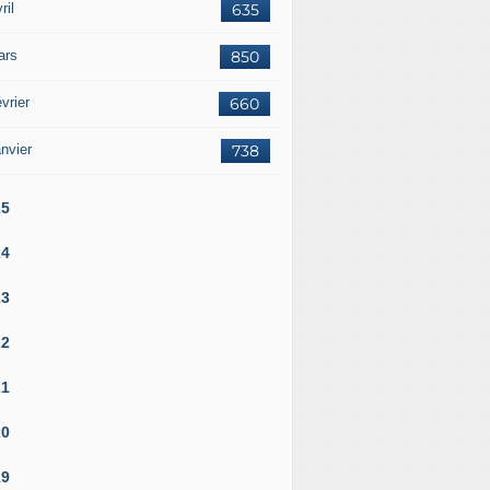
ril
635
ars
850
vrier
660
nvier
738
25
24
23
22
21
20
19