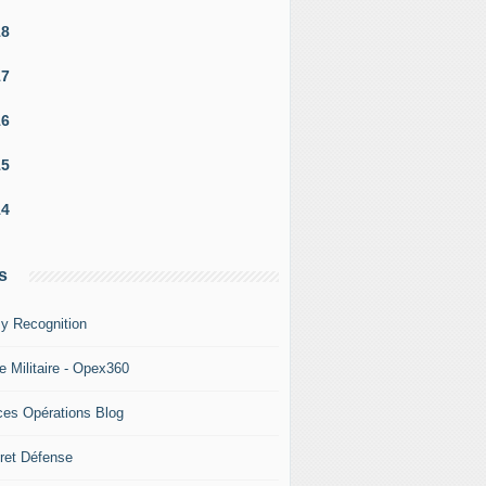
18
17
16
15
14
s
y Recognition
e Militaire - Opex360
ces Opérations Blog
ret Défense