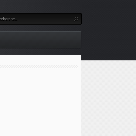
mbuscade de samedi au Liban, un deuxième soldat français d