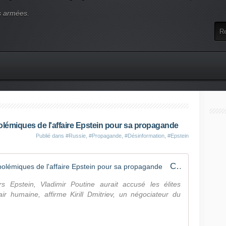
s armées.
lémiques de l'affaire Epstein pour sa propagande
Publié dans
#Russie
,
#Propagande
,
#Désinformation
,
#Epstein
Comment la Russie récupère les polémiques de l'affaire Epstein pour sa propagande
rs Epstein, Vladimir Poutine aurait accusé les élites
ir humaine, affirme Kirill Dmitriev, un négociateur du