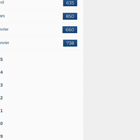
ril
635
ars
850
vrier
660
nvier
738
25
24
ladimir Poutine apparaît plus de 1 000 fois dans les dossier
23
22
21
20
19