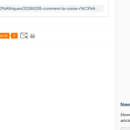
https://www.france24.com/fr/am%C3%A9riques/20260205-comment-la-russie-r%C3%A9cup%C3%A8re-les-pol%C3%A9miques-de-l-affaire-epstein-pour-sa-propagande
post
0
News
Abonn
articl