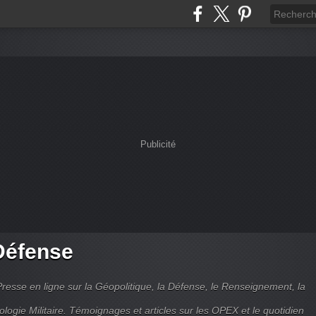
Publicité
Défense
Presse en ligne sur la Géopolitique, la Défense, le Renseignement, la
ologie Militaire. Témoignages et articles sur les OPEX et le quotidien