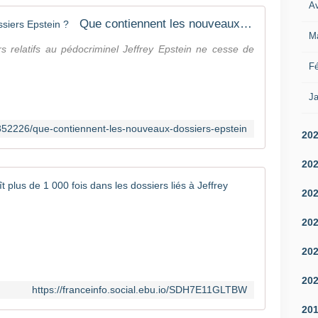
n
Av
t
Que contiennent les nouveaux dossiers Epstein ?
r
M
e
s relatifs au pédocriminel Jeffrey Epstein ne cesse de
J
Fé
e
f
Ja
f
r
r/352226/que-contiennent-les-nouveaux-dossiers-epstein
e
20
y
E
20
p
RUSSIE : V
s
20
t
L
e
20
e
i
n
n
20
o
e
m
t
20
d
l
https://franceinfo.social.ebu.io/SDH7E11GLTBW
e
e
20
V
s