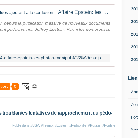
l
s
a
20
e
Affaire Epstein: les photos manipulées ajoutent à la confusion
d
r
i
20
v
ion depuis la publication massive de nouveaux documents
m
i
funt pédocriminel, Jeffrey Epstein. Parmi les nombreuses
i
20
c
r
e
P
20
s
o
s
https://www.rfi.fr/fr/monde/20260204-affaire-epstein-les-photos-manipul%C3%A9es-ajoutent-%C3%A0-la-confusion
u
20
e
t
c
i
r
n
Lien
e
e
t
post
0
a
s
Arm
p
r
p
u
Zon
a
s
des troublantes tentatives de rapprochement du pédo-
r
s
For
a
e
î
Publié dans
#USA
,
#Trump
,
#Epstein
,
#Pédophilie
,
#Russie
,
#Poutine
s
Sec
t
s