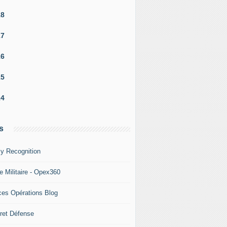
18
17
16
15
14
s
y Recognition
e Militaire - Opex360
ces Opérations Blog
ret Défense