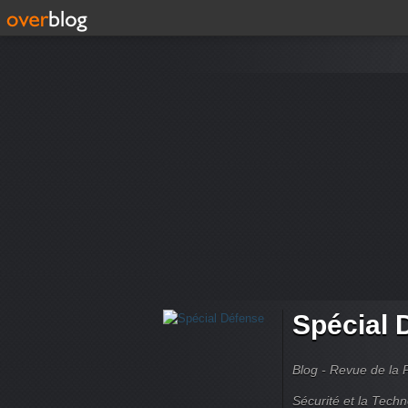
Spécial 
Blog - Revue de la 
Sécurité et la Techn