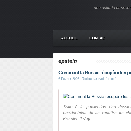
des soldats dans le
ACCUEIL
CONTACT
epstein
Comment la Russie récupère les po
6 Février 2026
, Rédigé par (voir l'article)
Suite à la publication des dossie
occidentales de se repaître de cha
Kremlin. Il s'ag...