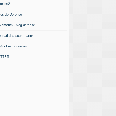
xelles2
stein : ce que l'on sait des troublantes tentatives de rappr
nes de Défense
Mamouth - blog défense
portail des sous-marins
N - Les nouvelles
ITTER