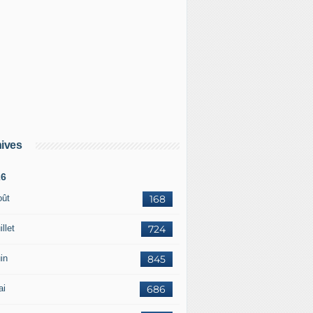
stein : ‍le milliardaire au service des renseignements russes
ives
26
oût
168
illet
724
in
845
ai
686