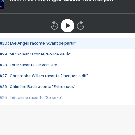
#30 : Eve Angeli raconte "Avant de partir"
#29 : MC Solaar raconte "Bouge de là"
28 : Lorie raconte "Je vais vite"
#27 : Christophe Willem raconte "Jacques a dit"
#26 : Chimène Badi raconte "Entre nous"
#25 : Indochine raconte "3e sexe"
#24 : Zaho raconte "C'est chelou"
#23 : Patrick Bruel raconte "Au café des délices"
#22 : Kyo raconte "Le chemin"