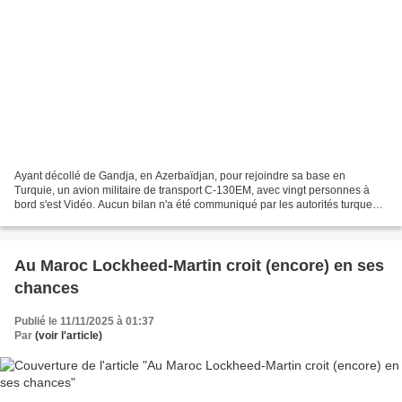
Ayant décollé de Gandja, en Azerbaïdjan, pour rejoindre sa base en
Turquie, un avion militaire de transport C-130EM, avec vingt personnes à
bord s'est Vidéo. Aucun bilan n'a été communiqué par les autorités turques,
mais le président Recep Tayyip Erdoğan...
Au Maroc Lockheed-Martin croit (encore) en ses
chances
Publié le 11/11/2025 à 01:37
Par
(voir l'article)