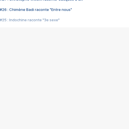
#26 : Chimène Badi raconte "Entre nous"
#25 : Indochine raconte "3e sexe"
#24 : Zaho raconte "C'est chelou"
#23 : Patrick Bruel raconte "Au café des délices"
#22 : Kyo raconte "Le chemin"
#21 : Nolwenn Leroy raconte "Cassé"
#20 : Patrick Hernandez raconte "Born to be alive"
#19 : Lorie raconte "Près de moi"
#18 : Michael Jones raconte "A nos actes manqués" (avec Jean-Jacque
#17 : Khaled raconte "Aïcha"
#16 : Corneille raconte "Parce qu'on vient de loin"
#15 : Indochine raconte "L'aventurier"