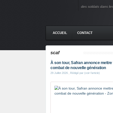
des soldats dans le
ACCUEIL
CONTACT
scaf
À son tour, Safran annonce mettre 
combat de nouvelle génération
29 Juillet 2026
, Rédigé par (voir l'article)