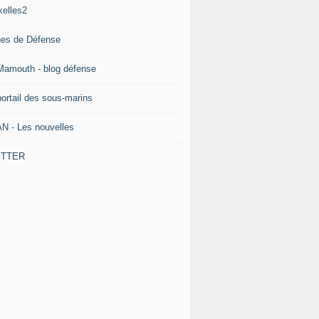
xelles2
nes de Défense
Mamouth - blog défense
portail des sous-marins
N - Les nouvelles
ITTER