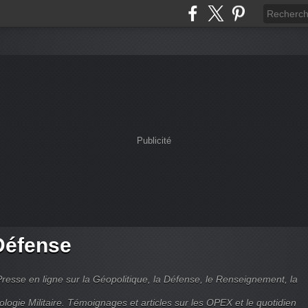
Publicité
Défense
Presse en ligne sur la Géopolitique, la Défense, le Renseignement, la
ologie Militaire. Témoignages et articles sur les OPEX et le quotidien