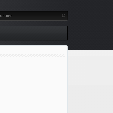
r, Safran annonce mettre fin au projet franco-allemand de mo