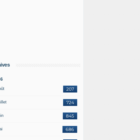
ives
26
oût
207
illet
724
in
845
ai
686