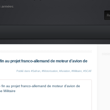
s armées.
fin au projet franco-allemand de moteur d'avion de
Publié dans
#Safran
,
#Motorisation
,
#Aviation
,
#Militaire
,
#SCAF
À son tou
E
n
j
u