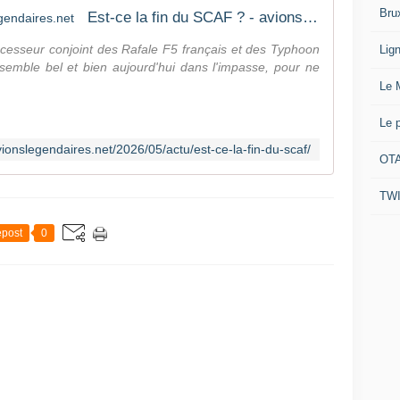
s
Bru
e
Est-ce la fin du SCAF ? - avionslegendaires.net
t
f
è
cesseur conjoint des Rafale F5 français et des Typhoon
Lig
e
m
emble bel et bien aujourd'hui dans l'impasse, pour ne
n
e
Le 
c
d
e
e
&
Le 
c
o
ionslegendaires.net/2026/05/actu/est-ce-la-fin-du-scaf/
OTA
m
b
TW
a
t
a
post
0
é
r
i
e
n
d
u
f
u