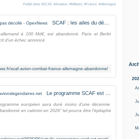
d
Publié dans
#SCAF
,
#Aviation
,
#Militaire
,
#France
,
#Allemagne
e
c
o
SCAF : les ailes du désir n'auront pas décollé - OpexNews
m
b
allemand à 100 Md€, est abandonné. Paris et Berlin
a
it d'un échec annoncé.
t
a
é
r
Arch
ews.fr/scaf-avion-combat-france-allemagne-abandonne/
i
e
20
n
d
A
Le programme SCAF est mort ! - avionslegendaires.net
u
f
Ju
programme européen aura duré moins d'une décennie.
u
ndonné en catimini en 2026" tel pourra être l'épitaphe
t
Ju
u
r
M
,
m