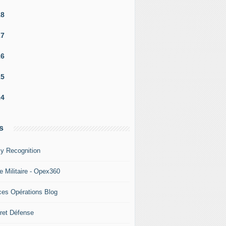
18
17
16
15
14
s
y Recognition
e Militaire - Opex360
ces Opérations Blog
ret Défense