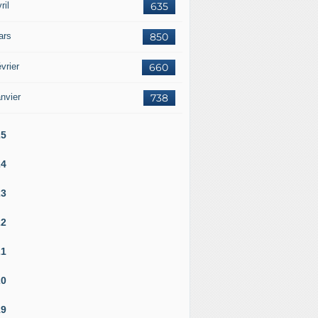
ril
635
ars
850
vrier
660
nvier
738
25
24
23
lin et Paris conviennent de mettre un terme à leur projet co
22
21
20
19