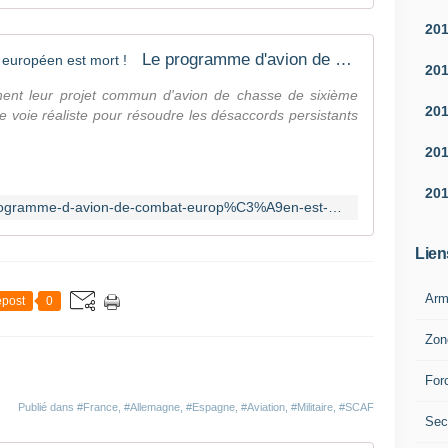
a
a
g
b
20
n
i
Le programme d'avion de combat européen est mort !
e
e
20
e
n
ent leur projet commun d'avion de chasse de sixième
t
t
20
une voie réaliste pour résoudre les désaccords persistants
l
ô
'
t
20
E
n
s
e
20
p
https://www.avianews.ch/post/le-programme-d-avion-de-combat-europ%C3%A9en-est-mort
u
a
f
g
a
Lien
n
n
e
s
Arm
post
0
,
q
A
u
Zon
i
e
r
l
For
b
e
u
S
Publié dans
#France
,
#Allemagne
,
#Espagne
,
#Aviation
,
#Militaire
,
#SCAF
Sec
s
y
D