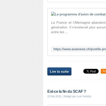
La France et l'Allemagne abandonn
génération. Il n'existerait plus auc
entre les ...
Lire la suite
Re
Est-ce la fin du SCAF ?
22 Mai 2026
, Rédigé par (voir l'article)