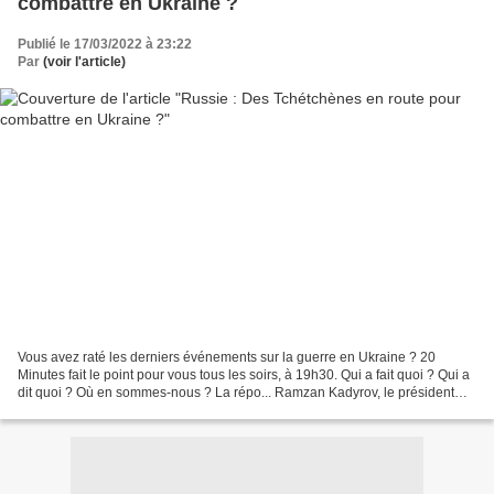
combattre en Ukraine ?
Publié le 17/03/2022 à 23:22
Par
(voir l'article)
​Vous avez raté les derniers événements sur la guerre en Ukraine ? 20
Minutes fait le point pour vous tous les soirs, à 19h30. Qui a fait quoi ? Qui a
dit quoi ? Où en sommes-nous ? La répo... Ramzan Kadyrov, le président
tchétchène, a affirmé que ces...