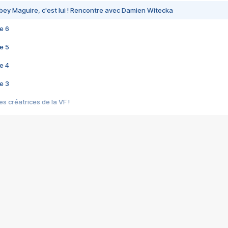
bey Maguire, c'est lui ! Rencontre avec Damien Witecka
e 6
e 5
e 4
e 3
s créatrices de la VF !
e 2
e 1
e Mektoub My Love arrive enfin ! Rencontre avec Shaïn Boumedine et Sal
i : après Toni en famille
elle réalise le bouleversant Dites lui que je l'aime
ais ! Rencontre autour de Vie privée de Rebecca Zlotowski