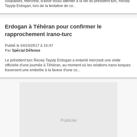
coupables, mercredi, d'avoir voulu attenter à la vie du président turc, Recep
Tayyip Erdogan, lors de la tentative de co...
Erdogan à Téhéran pour confirmer le
rapprochement irano-turc
Publié le 04/10/2017 à 10:47
Par
Spécial Défense
Le président turc Recep Tayyip Erdogan a entamé mercredi une visite
officielle d'une journée à Téhéran, au moment où les relations irano-turques
traversent une embellie à la faveur d'une co...
Publicité