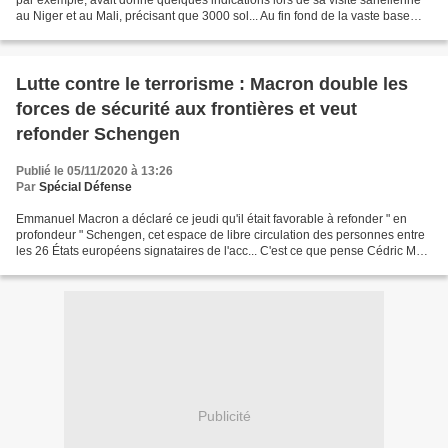
par exemple, avait donné quelques indications lors de sa visite sahélienne
au Niger et au Mali, précisant que 3000 sol... Au fin fond de la vaste base
militaire de Gao, un plot...
Lutte contre le terrorisme : Macron double les
forces de sécurité aux frontières et veut
refonder Schengen
Publié le 05/11/2020 à 13:26
Par
Spécial Défense
Emmanuel Macron a déclaré ce jeudi qu'il était favorable à refonder " en
profondeur " Schengen, cet espace de libre circulation des personnes entre
les 26 États européens signataires de l'acc... C'est ce que pense Cédric Mas,
avocat et président de Président...
Publicité