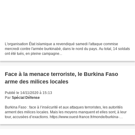
L'organisation État islamique a revendiqué samedi l'attaque commise
mercredi contre l'armée burkinabè, dans le nord du pays. Au total, 14 soldats
ont été tués, en pleine campagne...
Face à la menace terroriste, le Burkina Faso
arme des milices locales
Publié le 14/11/2020 à 15:13
Par
Spécial Défense
Burkina Faso : face à l’insécurité et aux attaques terroristes, les autorités
arment des milices locales. Mais les moyens manquent et elles sont, à leur
tour, accusées d’exactions. https://www.ouest-france.fr/monde/burkina-
faso/reportage-face-a-la-me...