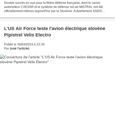
Double succès en vue pour la filière défense française, dont le canon
automoteur CAESAR et le système de défense sol-air MISTRAL ont été
officiellement retenus aujourd'hui par la Slovénie. Actuellement, KNDS
France produit jusqu'à six CAESAr par mois....
L'US Air Force teste l'avion électrique slovène
Pipistrel Velis Electro
Publié le 30/04/2024 à 23:30
Par
(voir l'article)