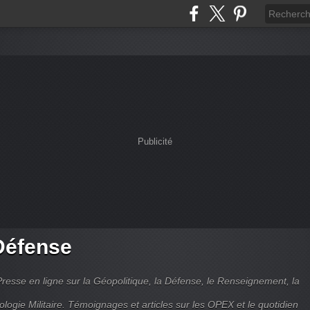
Publicité
Défense
Presse en ligne sur la Géopolitique, la Défense, le Renseignement, la
ologie Militaire. Témoignages et articles sur les OPEX et le quotidien