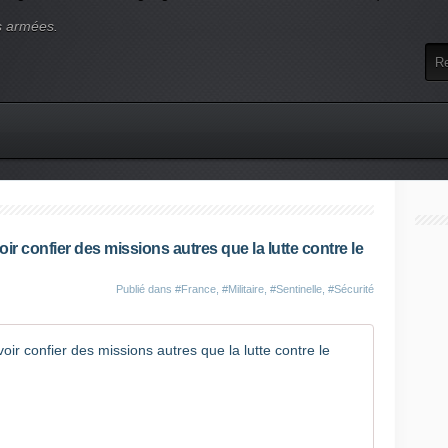
s armées.
oir confier des missions autres que la lutte contre le
Publié dans
#France
,
#Militaire
,
#Sentinelle
,
#Sécurité
L'opératio
L
a
n
c