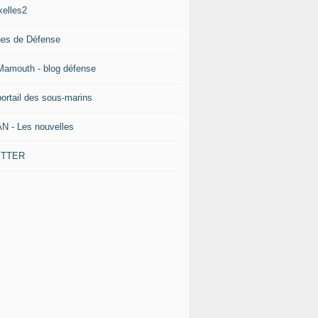
xelles2
nes de Défense
Mamouth - blog défense
portail des sous-marins
N - Les nouvelles
ITTER