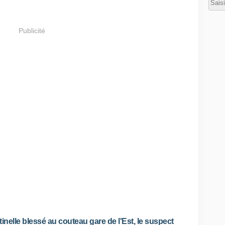
a
t
t
Publicité
e
n
t
a
t
c
o
n
t
r
e
l
'
h
e
b
d
o
m
tinelle blessé au couteau gare de l'Est, le suspect