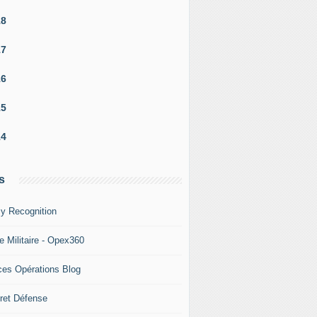
18
17
16
15
14
s
a Cour des comptes propose de transférer la mission Sentine
y Recognition
e Militaire - Opex360
ces Opérations Blog
ret Défense