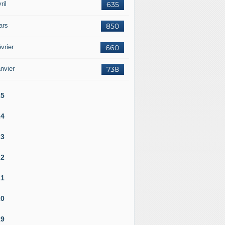
ril
635
ars
850
vrier
660
nvier
738
25
24
23
22
21
20
19