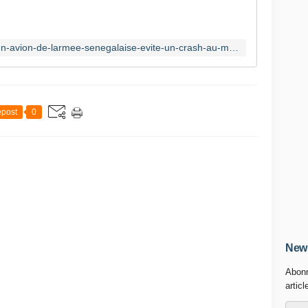
http://www.ferloo.com/2015/11/02/un-avion-de-larmee-senegalaise-evite-un-crash-au-mali-a11818.html
post
0
News
Abonn
articl