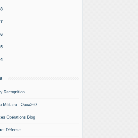
18
2000 soldats : Le Cemga en Arabie Saoudite pour l'engagemen
17
16
15
14
s
y Recognition
e Militaire - Opex360
ces Opérations Blog
ret Défense