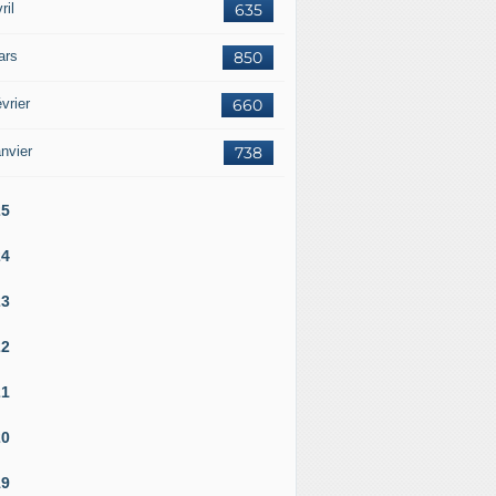
ril
635
ars
850
vrier
660
nvier
738
25
24
23
22
21
20
19