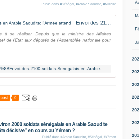
O
Av
Publié dans
#Sénégal
,
#Arabie Saoudite
,
#Militaire
s
p
M
r
​Envoi des 2100 soldats Sénégalais en Arabie Saoudite: l'Armée attend
e
Fé
y
e à se réaliser. Depuis que le ministre des Affaires
,
hef de l'Etat aux députés de l'Assemblée nationale pour
Ja
u
n
C
20
-
http://www.pressafrik.com/%E2%80%8BEnvoi-des-2100-soldats-Senegalais-en-Arabie-Saoudite-l-Armee-attend_a138175.html
1
20
3
0
20
d
e
20
post
0
r
a
20
v
i
20
iron 2000 soldats sénégalais en Arabie Saoudite
t
pête décisive” en cours au Yémen ?
a
20
i
Publié dans
#Arabie Saoudite
,
#Sénégal
,
#Yémen