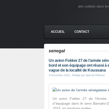
des soldats dans le
ACCUEIL
CONTACT
senegal
Un avion Fokker 27 de l’armée sén
bord et son équipage ont réussi à e
vague de la localité de Koussana
3 Novembre 2015
, Rédigé par Spécial Défense
Un avion Fokker 27 de l'Armée d
d"équipage dans le sens Bamako-Da
2015, en territoire malien,...