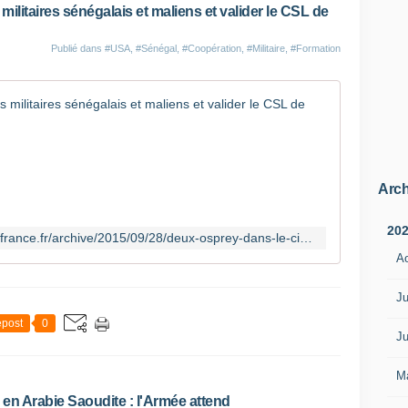
ilitaires sénégalais et maliens et valider le CSL de
Publié dans
#USA
,
#Sénégal
,
#Coopération
,
#Militaire
,
#Formation
Marines e
2
0
0
Arch
m
a
r
20
http://lignesdedefense.blogs.ouest-france.fr/archive/2015/09/28/deux-osprey-dans-le-ciel-de-bamako-14765.html
i
A
n
e
Ju
s
,
post
0
d
Ju
e
u
M
x
en Arabie Saoudite : l'Armée attend