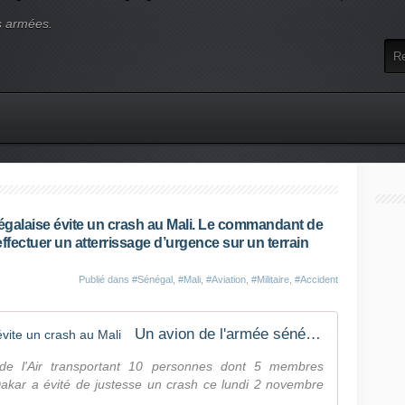
s armées.
égalaise évite un crash au Mali. Le commandant de
ffectuer un atterrissage d’urgence sur un terrain
Publié dans
#Sénégal
,
#Mali
,
#Aviation
,
#Militaire
,
#Accident
Un avion de l'armée sénégalaise évite un crash au Mali
e l'Air transportant 10 personnes dont 5 membres
kar a évité de justesse un crash ce lundi 2 novembre