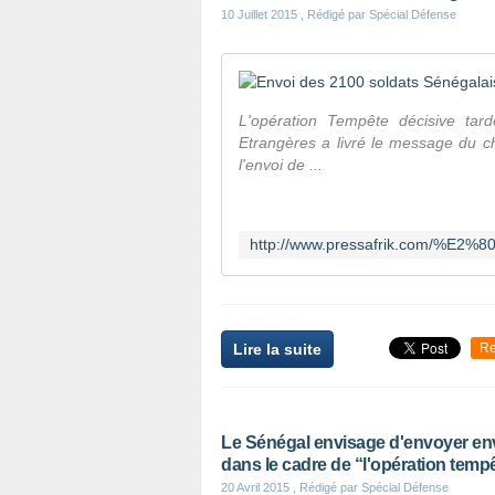
10 Juillet 2015
, Rédigé par Spécial Défense
L'opération Tempête décisive tard
Etrangères a livré le message du c
l'envoi de ...
Lire la suite
Re
Le Sénégal envisage d'envoyer env
dans le cadre de “l'opération tem
20 Avril 2015
, Rédigé par Spécial Défense