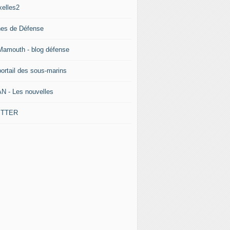
xelles2
nes de Défense
Mamouth - blog défense
portail des sous-marins
N - Les nouvelles
ITTER