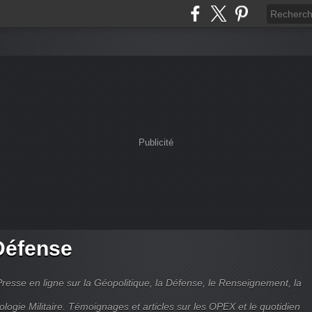
Publicité
Défense
Presse en ligne sur la Géopolitique, la Défense, le Renseignement, la
ologie Militaire. Témoignages et articles sur les OPEX et le quotidien