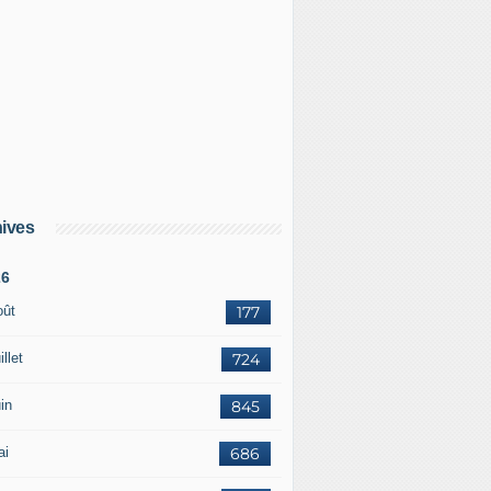
t Osprey pour former des militaires sénégalais et maliens et
ives
26
oût
177
illet
724
in
845
ai
686