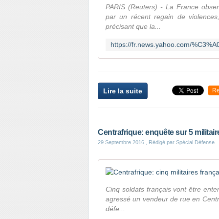
PARIS (Reuters) - La France observ
par un récent regain de violences
précisant que la...
Lire la suite
Re
Centrafrique: enquête sur 5 militair
29 Septembre 2016
, Rédigé par Spécial Défense
Cinq soldats français vont être ente
agressé un vendeur de rue en Centraf
défe...