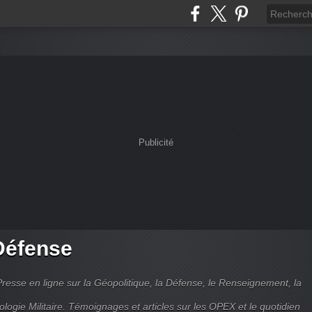
Publicité
Défense
Presse en ligne sur la Géopolitique, la Défense, le Renseignement, la
ologie Militaire. Témoignages et articles sur les OPEX et le quotidien