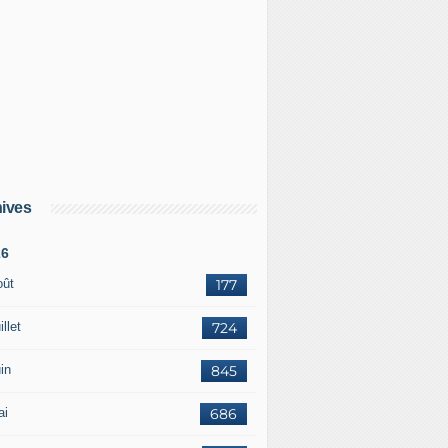
ives
26
oût
177
illet
724
in
845
ai
686