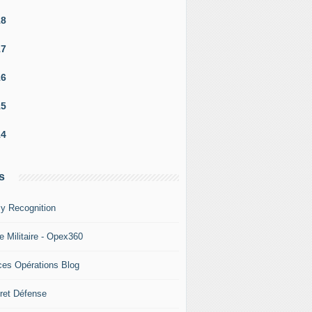
18
17
16
15
14
s
y Recognition
e Militaire - Opex360
ces Opérations Blog
ret Défense