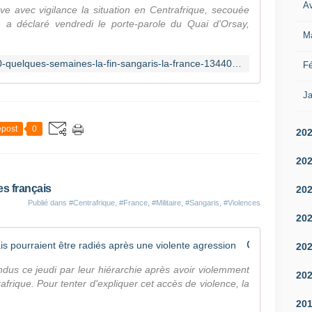
Av
e avec vigilance la situation en Centrafrique, secouée
, a déclaré vendredi le porte-parole du Quai d'Orsay,
M
https://fr.news.yahoo.com/%C3%A0-quelques-semaines-la-fin-sangaris-la-france-134400364.html
Fé
Ja
post
0
20
20
es français
20
Publié dans
#Centrafrique
,
#France
,
#Militaire
,
#Sangaris
,
#Violences
20
Centrafrique: cinq militaires français pourraient être radiés après une violente agression
20
ndus ce jeudi par leur hiérarchie après avoir violemment
20
rique. Pour tenter d'expliquer cet accès de violence, la
20