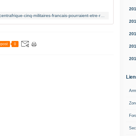
20
http://www.bfmtv.com/international/centrafrique-cinq-militaires-francais-pourraient-etre-radies-apres-une-violente-agression-1042314.html
20
20
post
0
20
20
Lien
Arm
Zon
For
Sec