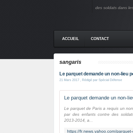
des soldats dans le
ACCUEIL
CONTACT
sangaris
Le parquet demande un non-lieu po
21 Mars 2017
, Rédigé par Spécial Défense
Le parquet demande un non-lieu
Le parquet de Paris a requis un non-
par des enfants contre des soldats
2013-2014, a...