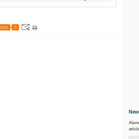
post
0
News
Abonn
articl