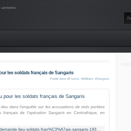
s armées.
ur les soldats français de Sangaris
Publié dans
#France
,
#Militaire
,
#Sangaris
 pour les soldats français de Sangaris
lieu dans l'enquête sur les accusations de viols portées
 français de l'opération Sangaris en Centrafrique, en
https://fr.news.yahoo.com/parquet-demande-lieu-soldats-fran%C3%A7ais-sangaris-193509060.html