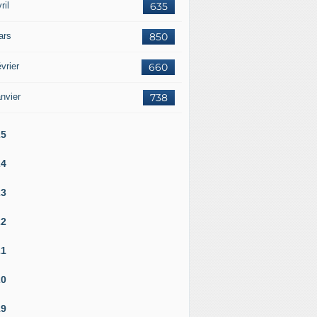
ril
635
ars
850
vrier
660
nvier
738
25
24
23
22
21
20
19