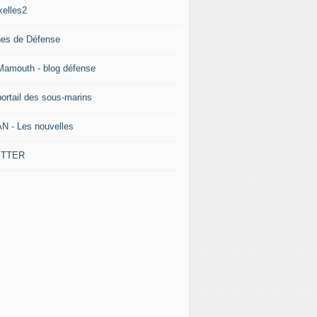
xelles2
nes de Défense
Mamouth - blog défense
portail des sous-marins
N - Les nouvelles
ITTER