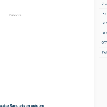
Bru
Lig
Publicité
Le 
Le 
OTA
TW
ançaise Sangaris en octobre