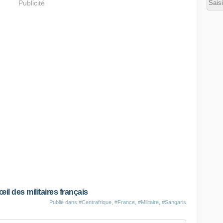
Publicité
œil des militaires français
Publié dans
#Centrafrique
,
#France
,
#Militaire
,
#Sangaris