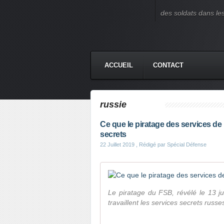
des soldats dans le
ACCUEIL
CONTACT
russie
Ce que le piratage des services de
secrets
22 Juillet 2019
, Rédigé par Spécial Défense
Le piratage du FSB, révélé le 13 jui
travaillent les services secrets russ