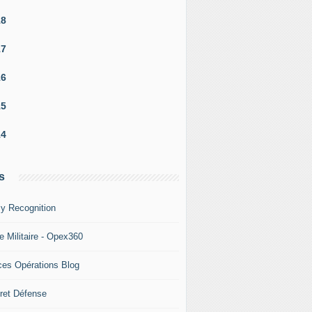
18
17
16
15
14
s
y Recognition
e Militaire - Opex360
ces Opérations Blog
ret Défense