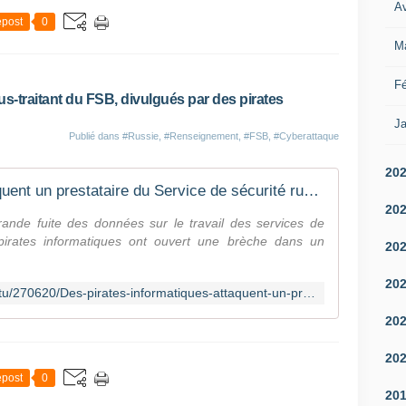
Av
post
0
M
Fé
us-traitant du FSB, divulgués par des pirates
Ja
Publié dans
#Russie
,
#Renseignement
,
#FSB
,
#Cyberattaque
20
Des pirates informatiques attaquent un prestataire du Service de sécurité russe, dévoilent un projet de désanonymisation de Tor, et d'autres projets
20
ande fuite des données sur le travail des services de
 pirates informatiques ont ouvert une brèche dans un
20
20
https://securite.developpez.com/actu/270620/Des-pirates-informatiques-attaquent-un-prestataire-du-Service-de-securite-russe-devoilent-un-projet-de-desanonymisation-de-Tor-et-d-autres-projets/
20
20
post
0
20