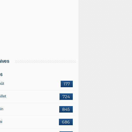
ives
26
oût
177
illet
724
in
845
ai
686