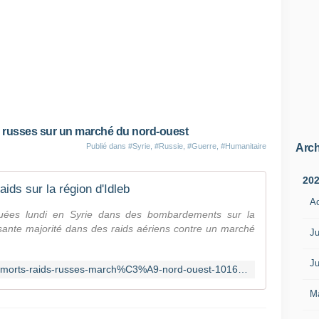
ids russes sur un marché du nord-ouest
Arch
Publié dans
#Syrie
,
#Russie
,
#Guerre
,
#Humanitaire
20
aids sur la région d'Idleb
A
uées lundi en Syrie dans des bombardements sur la
rasante majorité dans des raids aériens contre un marché
Ju
Ju
https://fr.news.yahoo.com/syrie-23-morts-raids-russes-march%C3%A9-nord-ouest-101626588.html
M