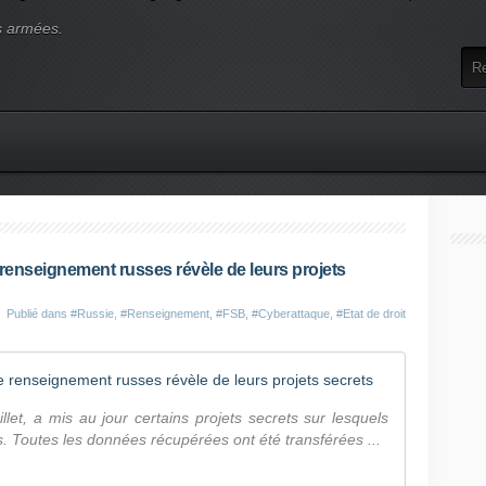
s armées.
 renseignement russes révèle de leurs projets
Publié dans
#Russie
,
#Renseignement
,
#FSB
,
#Cyberattaque
,
#Etat de droit
Ce que le p
llet, a mis au jour certains projets secrets sur lesquels
es. Toutes les données récupérées ont été transférées ...