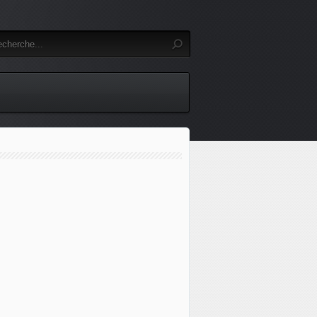
iratage des services de renseignement russes révèle de leur