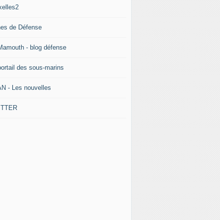
xelles2
nes de Défense
Mamouth - blog défense
portail des sous-marins
N - Les nouvelles
ITTER