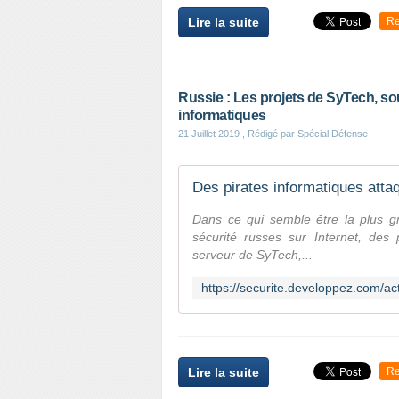
Lire la suite
Re
Russie : Les projets de SyTech, so
informatiques
21 Juillet 2019
, Rédigé par Spécial Défense
Dans ce qui semble être la plus gr
sécurité russes sur Internet, des
serveur de SyTech,...
Lire la suite
Re