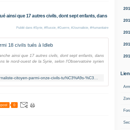
20
 tué ainsi que 17 autres civils, dont sept enfants, dans
20
Publié dans
#Syrie
,
#Russie
,
#Guerre
,
#Journaliste
,
#Humanitaire
20
20
rmi 18 civils tués à Idleb
anche ainsi que 17 autres civils, dont sept enfants, dans
20
ans le nord-ouest de la Syrie, selon l'Observatoire syrien
Lien
https://fr.news.yahoo.com/syrie-journaliste-citoyen-parmi-onze-civils-tu%C3%A9s-%C3%A0-154636488.html
Arm
Zon
post
0
For
Sec