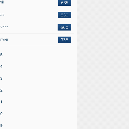
ril
635
ars
850
vrier
660
nvier
738
25
24
23
22
21
20
19