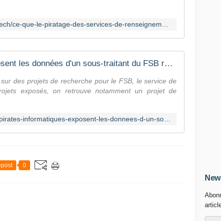
http://www.lefigaro.fr/secteur/high-tech/ce-que-le-piratage-des-services-de-renseignement-russes-revele-de-leurs-projets-secrets-20190722
Des pirates informatiques exposent les données d'un sous-traitant du FSB russe
it sur des projets de recherche pour le FSB, le service de
rojets exposés, on retrouve notamment un projet de
https://www.zdnet.fr/actualites/des-pirates-informatiques-exposent-les-donnees-d-un-sous-traitant-du-fsb-russe-39888059.htm
post
0
News
Abonn
articl