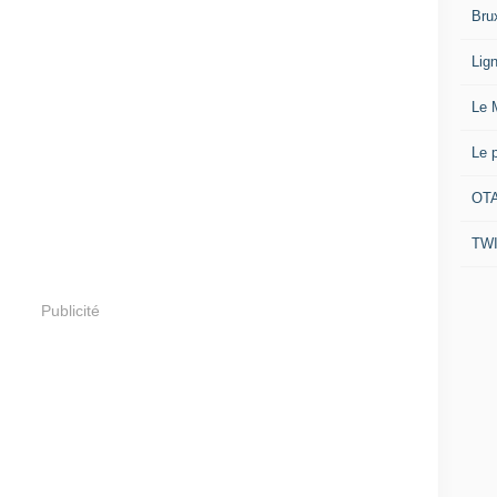
Bru
Lig
Le 
Le 
OTA
TW
Publicité