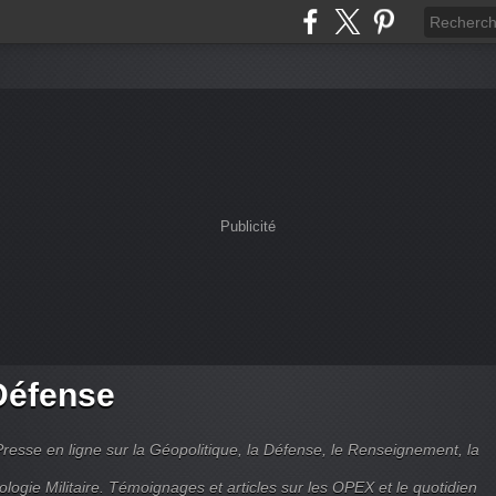
Publicité
Défense
Presse en ligne sur la Géopolitique, la Défense, le Renseignement, la
ologie Militaire. Témoignages et articles sur les OPEX et le quotidien