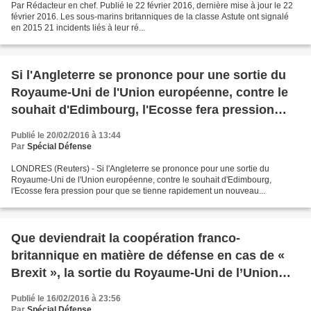
Par Rédacteur en chef. Publié le 22 février 2016, dernière mise à jour le 22
février 2016. Les sous-marins britanniques de la classe Astute ont signalé
en 2015 21 incidents liés à leur ré...
Si l'Angleterre se prononce pour une sortie du
Royaume-Uni de l'Union européenne, contre le
souhait d'Edimbourg, l'Ecosse fera pression
pour que se tienne rapidement un nouveau
Publié le 20/02/2016 à 13:44
référendum sur la question de son
Par
Spécial Défense
indépendance
LONDRES (Reuters) - Si l'Angleterre se prononce pour une sortie du
Royaume-Uni de l'Union européenne, contre le souhait d'Edimbourg,
l'Ecosse fera pression pour que se tienne rapidement un nouveau...
Que deviendrait la coopération franco-
britannique en matière de défense en cas de «
Brexit », la sortie du Royaume-Uni de l’Union
européenne ?
Publié le 16/02/2016 à 23:56
Par
Spécial Défense