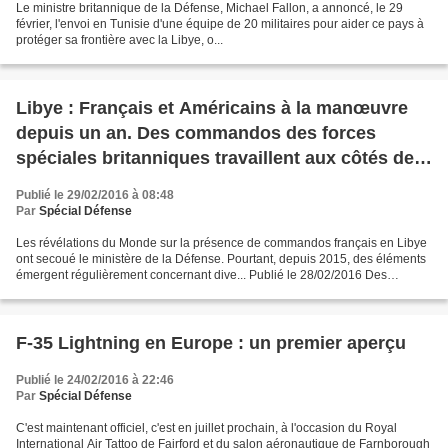
Le ministre britannique de la Défense, Michael Fallon, a annoncé, le 29
février, l'envoi en Tunisie d'une équipe de 20 militaires pour aider ce pays à
protéger sa frontière avec la Libye, o...
Libye : Français et Américains à la manœuvre
depuis un an. Des commandos des forces
spéciales britanniques travaillent aux côtés de
leurs homologues américains dans la ville de
Publié le 29/02/2016 à 08:48
Misrata
Par
Spécial Défense
Les révélations du Monde sur la présence de commandos français en Libye
ont secoué le ministère de la Défense. Pourtant, depuis 2015, des éléments
émergent régulièrement concernant dive... Publié le 28/02/2016 Des
commandos des forces spéciales travaillent,...
F-35 Lightning en Europe : un premier aperçu
Publié le 24/02/2016 à 22:46
Par
Spécial Défense
C'est maintenant officiel, c'est en juillet prochain, à l'occasion du Royal
International Air Tattoo de Fairford et du salon aéronautique de Farnborough