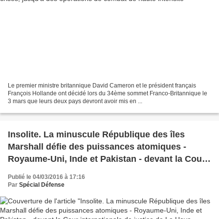
Le premier ministre britannique David Cameron et le président français
François Hollande ont décidé lors du 34ème sommet Franco-Britannique le
3 mars que leurs deux pays devront avoir mis en ...
Insolite. La minuscule République des îles
Marshall défie des puissances atomiques -
Royaume-Uni, Inde et Pakistan - devant la Cour
internationale de justice de La Haye, accusés de
Publié le 04/03/2016 à 17:16
n’avoir pas respecté leurs obligations en
Par
Spécial Défense
matière de désarmement nucléaire