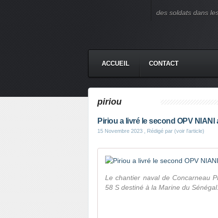
des soldats dans le
ACCUEIL
CONTACT
piriou
Piriou a livré le second OPV NIAN
15 Novembre 2023
, Rédigé par (voir l'article)
Le chantier naval de Concarneau P
58 S destiné à la Marine du Sénégal. 