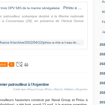
N
Av
a
Piriou a mis à l'eau le premier des trois OPV 58S de la marine sénégalaise
v
M
a
r patrouilleur océanique destiné à la Marine nationale
l
di à Concarneau (29), en présence de l'Amiral Oumar
Fé
G
r
Ja
o
u
http://lignesdedefense.blogs.ouest-france.fr/archive/2022/04/12/piriou-a-mis-a-l-eau-le-premier-des-trois-opv-58s-de-la-mari-22965.html
p
20
a
c
20
o
n
20
post
0
n
u
20
q
u
20
mier patrouilleur à l’Argentine
e
l
Publié dans
#Naval Group
,
#Piriou
,
#Marine
,
#Militaire
,
#Argentine
20
q
u
ouilleurs hauturiers construit par Naval Group et Piriou à
20
e
orbihan), a été livré, mardi 13 avril, à la marine argentine.