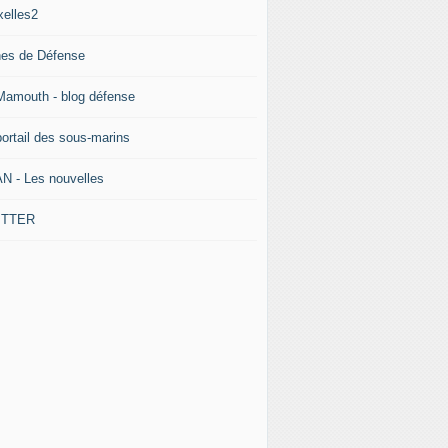
xelles2
nes de Défense
Mamouth - blog défense
portail des sous-marins
N - Les nouvelles
ITTER