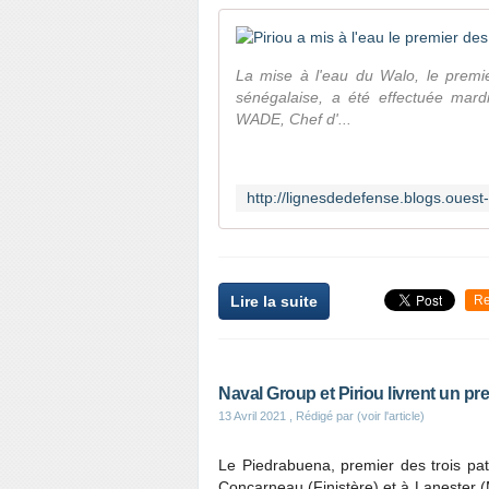
La mise à l'eau du Walo, le premie
sénégalaise, a été effectuée mar
WADE, Chef d'...
Lire la suite
Re
Naval Group et Piriou livrent un pre
13 Avril 2021
, Rédigé par (voir l'article)
Le Piedrabuena, premier des trois patr
Concarneau (Finistère) et à Lanester (M