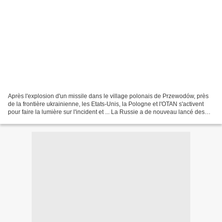
Après l'explosion d'un missile dans le village polonais de Przewodów, près
de la frontière ukrainienne, les Etats-Unis, la Pologne et l'OTAN s'activent
pour faire la lumière sur l'incident et ... La Russie a de nouveau lancé des
frappes, ce jeudi 17 novembre,...