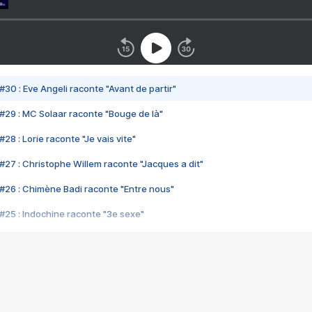
#30 : Eve Angeli raconte "Avant de partir"
#29 : MC Solaar raconte "Bouge de là"
28 : Lorie raconte "Je vais vite"
#27 : Christophe Willem raconte "Jacques a dit"
#26 : Chimène Badi raconte "Entre nous"
#25 : Indochine raconte "3e sexe"
#24 : Zaho raconte "C'est chelou"
#23 : Patrick Bruel raconte "Au café des délices"
#22 : Kyo raconte "Le chemin"