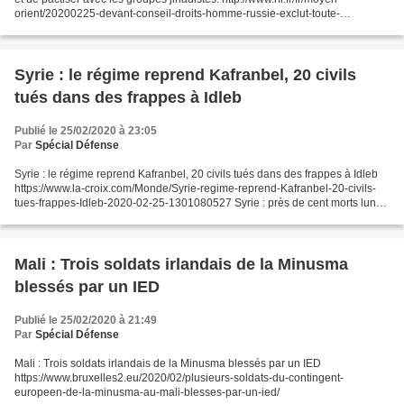
orient/20200225-devant-conseil-droits-homme-russie-exclut-toute-
id%C3%A9e-tr%C3%AAve-%C3%A0-idleb
Syrie : le régime reprend Kafranbel, 20 civils
tués dans des frappes à Idleb
Publié le 25/02/2020 à 23:05
Par
Spécial Défense
Syrie : le régime reprend Kafranbel, 20 civils tués dans des frappes à Idleb
https://www.la-croix.com/Monde/Syrie-regime-reprend-Kafranbel-20-civils-
tues-frappes-Idleb-2020-02-25-1301080527 Syrie : près de cent morts lundi
dans la région d’Idlib http...
Mali : Trois soldats irlandais de la Minusma
blessés par un IED
Publié le 25/02/2020 à 21:49
Par
Spécial Défense
Mali : Trois soldats irlandais de la Minusma blessés par un IED
https://www.bruxelles2.eu/2020/02/plusieurs-soldats-du-contingent-
europeen-de-la-minusma-au-mali-blesses-par-un-ied/