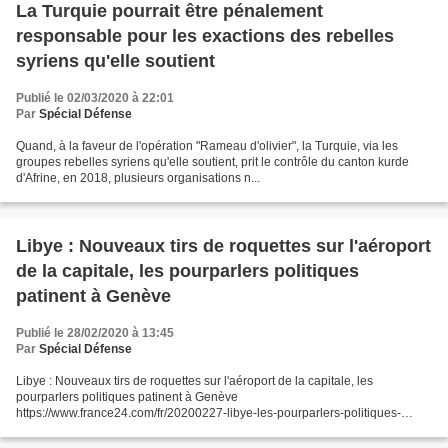
La Turquie pourrait être pénalement
responsable pour les exactions des rebelles
syriens qu'elle soutient
Publié le 02/03/2020 à 22:01
Par
Spécial Défense
Quand, à la faveur de l'opération "Rameau d'olivier", la Turquie, via les
groupes rebelles syriens qu'elle soutient, prit le contrôle du canton kurde
d'Afrine, en 2018, plusieurs organisations n...
Libye : Nouveaux tirs de roquettes sur l'aéroport
de la capitale, les pourparlers politiques
patinent à Genève
Publié le 28/02/2020 à 13:45
Par
Spécial Défense
Libye : Nouveaux tirs de roquettes sur l'aéroport de la capitale, les
pourparlers politiques patinent à Genève
https://www.france24.com/fr/20200227-libye-les-pourparlers-politiques-
patinent-%C3%A0-gen%C3%A8ve-le-bras-de-fer-militaire-se-poursuit