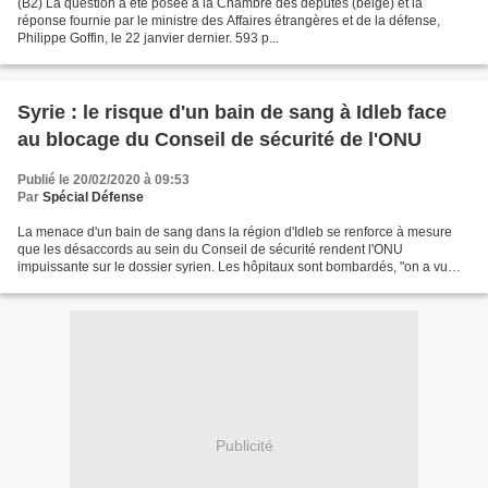
(B2) La question a été posée à la Chambre des députés (belge) et la
réponse fournie par le ministre des Affaires étrangères et de la défense,
Philippe Goffin, le 22 janvier dernier. 593 p...
Syrie : le risque d'un bain de sang à Idleb face
au blocage du Conseil de sécurité de l'ONU
Publié le 20/02/2020 à 09:53
Par
Spécial Défense
La menace d'un bain de sang dans la région d'Idleb se renforce à mesure
que les désaccords au sein du Conseil de sécurité rendent l'ONU
impuissante sur le dossier syrien. Les hôpitaux sont bombardés, "on a vu
des enfants morts de froid et de faim"......
Publicité