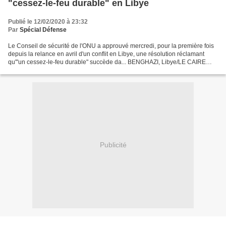
"cessez-le-feu durable" en Libye
Publié le 12/02/2020 à 23:32
Par
Spécial Défense
Le Conseil de sécurité de l'ONU a approuvé mercredi, pour la première fois
depuis la relance en avril d'un conflit en Libye, une résolution réclamant
qu'"un cessez-le-feu durable" succède da... BENGHAZI, Libye/LE CAIRE
(Reuters) - Les forces du maréchal...
Publicité