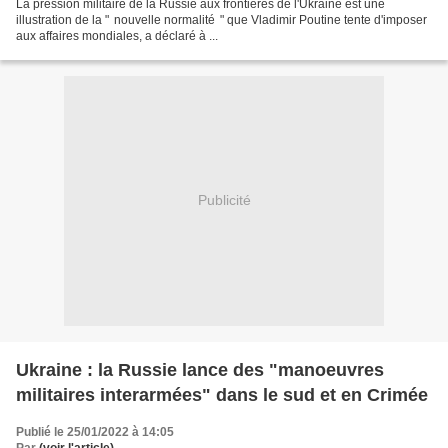
La pression militaire de la Russie aux frontières de l'Ukraine est une
illustration de la " nouvelle normalité " que Vladimir Poutine tente d'imposer
aux affaires mondiales, a déclaré à ...
Publicité
Ukraine : la Russie lance des "manoeuvres
militaires interarmées" dans le sud et en Crimée
Publié le 25/01/2022 à 14:05
Par
(voir l'article)