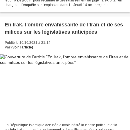
jeudi, à Beyrouth, pour réclamer le dessaisissement du juge Tarek Bitar, en
charge de l'enquête sur l'explosion dans l... Jeudi 14 octobre, une
manifestation contre le juge conduisant...
En Irak, l'ombre envahissante de l'Iran et de ses
milices sur les législatives anticipées
Publié le 10/10/2021 à 21:14
Par
(voir l'article)
La République islamique accusée d'avoir infiltré la classe politique et la
société irakienne, grâce notamment à des milices armées soutenues par