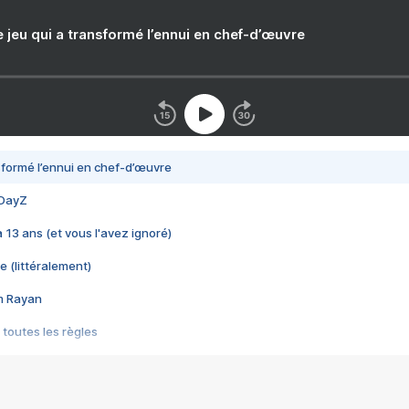
e jeu qui a transformé l’ennui en chef-d’œuvre
nsformé l’ennui en chef-d’œuvre
 DayZ
 a 13 ans (et vous l'avez ignoré)
e (littéralement)
im Rayan
 toutes les règles
s les jeux vidéo
us choquant de Rockstar ? - Le scandale BULLY