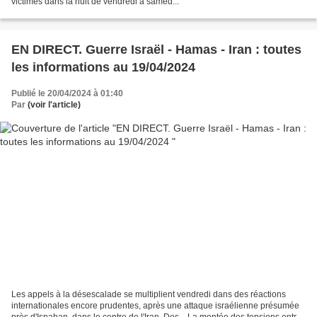
victimes dans la nuit de vendredi à samed...
EN DIRECT. Guerre Israël - Hamas - Iran : toutes
les informations au 19/04/2024
Publié le 20/04/2024 à 01:40
Par
(voir l'article)
Les appels à la désescalade se multiplient vendredi dans des réactions
internationales encore prudentes, après une attaque israélienne présumée
près d'Ispahan, dans le centre de l'Iran. Des... La montée des tensions entre