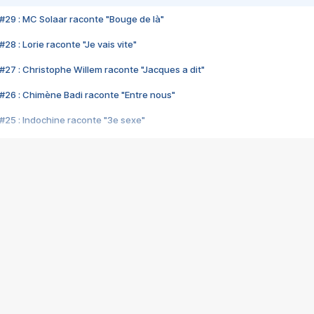
#29 : MC Solaar raconte "Bouge de là"
28 : Lorie raconte "Je vais vite"
#27 : Christophe Willem raconte "Jacques a dit"
#26 : Chimène Badi raconte "Entre nous"
#25 : Indochine raconte "3e sexe"
#24 : Zaho raconte "C'est chelou"
#23 : Patrick Bruel raconte "Au café des délices"
#22 : Kyo raconte "Le chemin"
#21 : Nolwenn Leroy raconte "Cassé"
#20 : Patrick Hernandez raconte "Born to be alive"
#19 : Lorie raconte "Près de moi"
#18 : Michael Jones raconte "A nos actes manqués" (avec Jean-Jacque