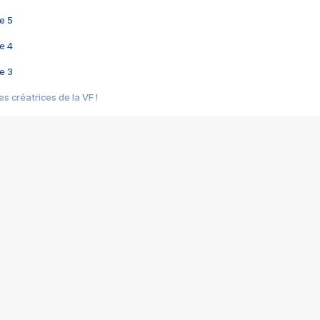
e 5
e 4
e 3
s créatrices de la VF !
e 2
e 1
e Mektoub My Love arrive enfin ! Rencontre avec Shaïn Boumedine et Sal
i : après Toni en famille
elle réalise le bouleversant Dites lui que je l'aime
ais ! Rencontre autour de Vie privée de Rebecca Zlotowski
 de Marguerite, Grave... Rencontre avec Ella Rumpf
 Les Rêveurs, un film intime sur la santé mentale