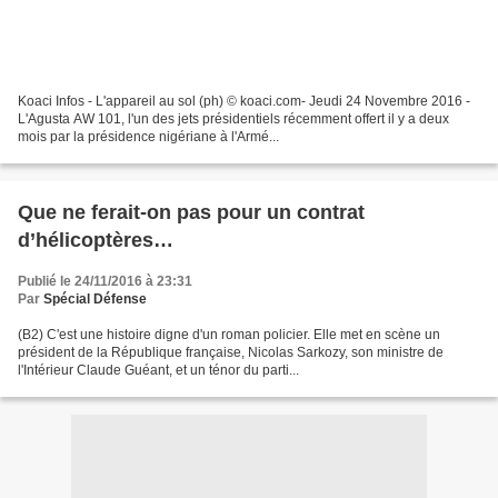
Koaci Infos - L'appareil au sol (ph) © koaci.com- Jeudi 24 Novembre 2016 -
L'Agusta AW 101, l'un des jets présidentiels récemment offert il y a deux
mois par la présidence nigériane à l'Armé...
Que ne ferait-on pas pour un contrat
d’hélicoptères…
Publié le 24/11/2016 à 23:31
Par
Spécial Défense
(B2) C'est une histoire digne d'un roman policier. Elle met en scène un
président de la République française, Nicolas Sarkozy, son ministre de
l'Intérieur Claude Guéant, et un ténor du parti...