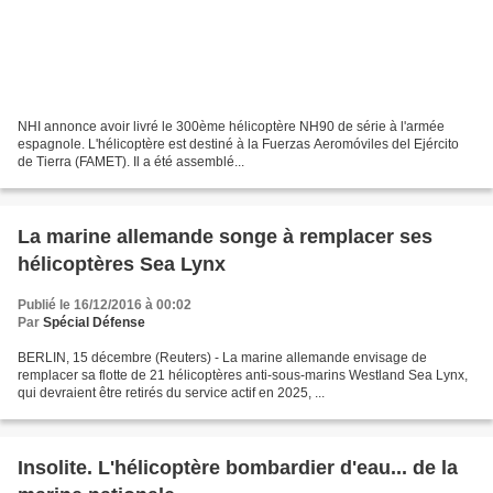
NHI annonce avoir livré le 300ème hélicoptère NH90 de série à l'armée
espagnole. L'hélicoptère est destiné à la Fuerzas Aeromóviles del Ejército
de Tierra (FAMET). Il a été assemblé...
La marine allemande songe à remplacer ses
hélicoptères Sea Lynx
Publié le 16/12/2016 à 00:02
Par
Spécial Défense
BERLIN, 15 décembre (Reuters) - La marine allemande envisage de
remplacer sa flotte de 21 hélicoptères anti-sous-marins Westland Sea Lynx,
qui devraient être retirés du service actif en 2025, ...
Insolite. L'hélicoptère bombardier d'eau... de la