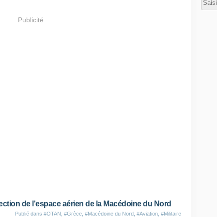
Publicité
ection de l'espace aérien de la Macédoine du Nord
Publié dans
#OTAN
,
#Grèce
,
#Macédoine du Nord
,
#Aviation
,
#Militaire