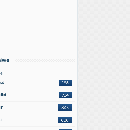
ne du Nord rejoint la police du ciel de l'OTAN - B2 Le blog 
ives
26
oût
168
illet
724
in
845
ai
686