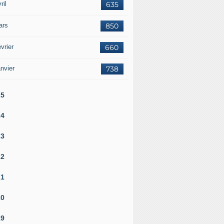
ril
635
ars
850
vrier
660
nvier
738
25
24
23
22
21
20
19