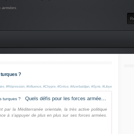
s armées.
 turques ?
aire
,
#Répression
,
#Influence
,
#Chypre
,
#Grèce
,
#Azerbaïdjan
,
#Syrie
,
#Libye
Quels défis pour les forces armées turques ?
par la Méditerranée orientale, la très active politique
nce à s'appuyer de plus en plus sur ses forces armées.