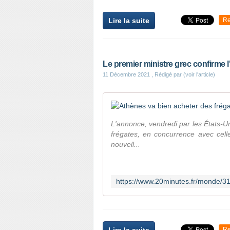
Lire la suite
Re
Le premier ministre grec confirme l
11 Décembre 2021
, Rédigé par (voir l'article)
L'annonce, vendredi par les États-Un
frégates, en concurrence avec celle
nouvell...
Re