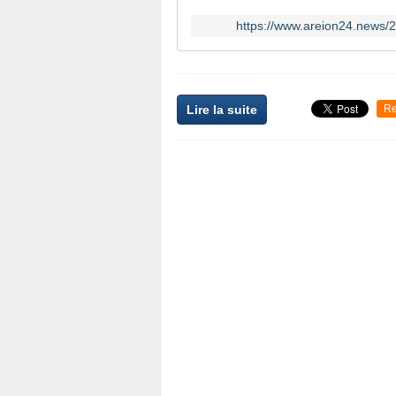
https://www.areion24.news/2
Lire la suite
Re