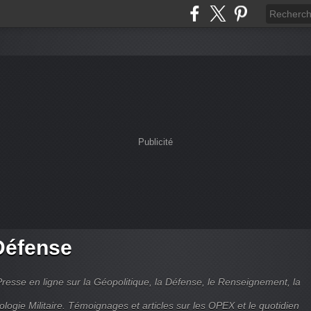
Publicité
Défense
Presse en ligne sur la Géopolitique, la Défense, le Renseignement, la
ologie Militaire. Témoignages et articles sur les OPEX et le quotidien