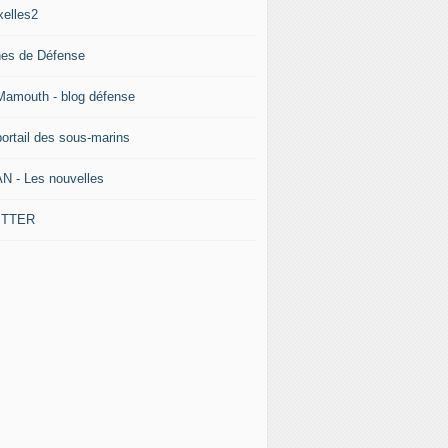
xelles2
nes de Défense
Mamouth - blog défense
portail des sous-marins
N - Les nouvelles
ITTER