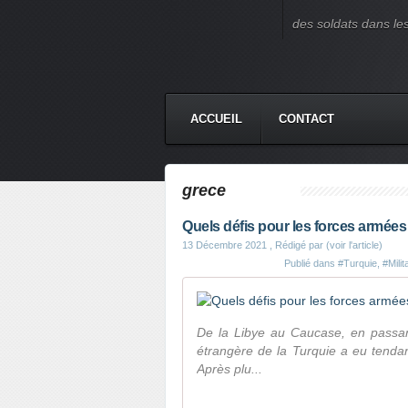
des soldats dans le
ACCUEIL
CONTACT
grece
Quels défis pour les forces armées
13 Décembre 2021
, Rédigé par (voir l'article)
Publié dans
#Turquie
,
#Milit
De la Libye au Caucase, en passant 
étrangère de la Turquie a eu tenda
Après plu...