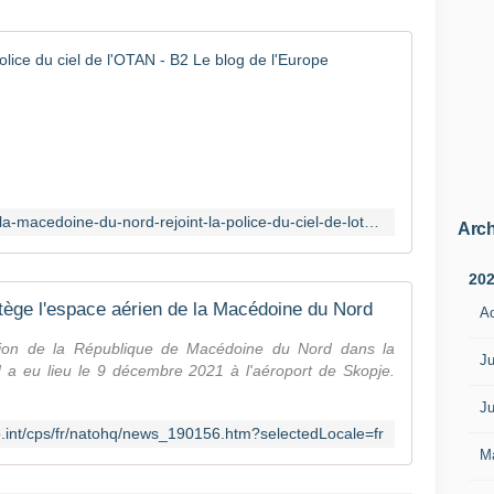
La Macédoi
(
B
2
)
C
'
https://www.bruxelles2.eu/2021/12/la-macedoine-du-nord-rejoint-la-police-du-ciel-de-lotan/
Arch
e
s
t
20
l
otège l'espace aérien de la Macédoine du Nord
A
a
G
tion de la République de Macédoine du Nord dans la
Ju
r
N a eu lieu le 9 décembre 2021 à l'aéroport de Skopje.
è
c
Ju
e
o.int/cps/fr/natohq/news_190156.htm?selectedLocale=fr
q
M
u