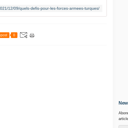
021/12/09/quels-defis-pour-les-forces-armees-turques/
post
0
News
Abonn
articl