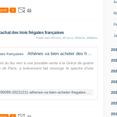
i
Av
v
post
0
a
M
a
s
Fé
s
u
'achat des trois frégates françaises
Ja
r
Publié dans
#Grèce
,
#France
,
#Marine
,
#Militaire
e
r
20
l
Athènes va bien acheter des frégates françaises
e
20
is du feu vert à une possible vente à la Grèce de quatre
s
 de Paris, a brièvement fait ressurgir le spectre d'une
m
20
i
s
20
s
i
https://www.20minutes.fr/monde/3195099-20211211-athenes-va-bien-acheter-fregates-francaises-malgre-offre-americaine
20
o
n
20
s
d
20
e
post
0