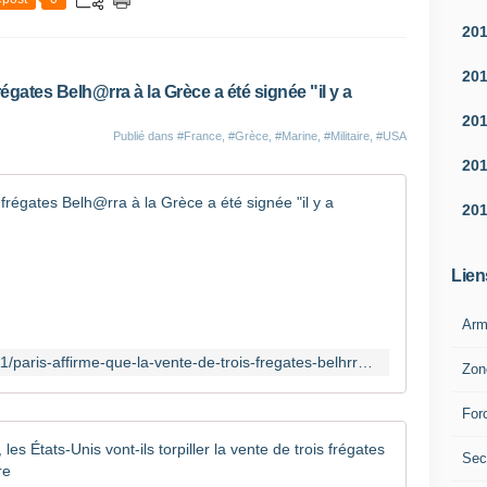
s
20
u
r
20
v
frégates Belh@rra à la Grèce a été signée "il y a
e
20
i
Publié dans
#France
,
#Grèce
,
#Marine
,
#Militaire
,
#USA
l
20
l
a
Paris affi
20
n
c
D
e
'
Lien
e
h
t
a
d
Arm
b
'
i
http://www.opex360.com/2021/12/11/paris-affirme-que-la-vente-de-trois-fregates-belhrra-a-la-grece-a-ete-signee-il-y-a-quelques-jours/
a
Zon
t
l
u
e
For
d
r
e
Après les 
t
,
Sec
e
q