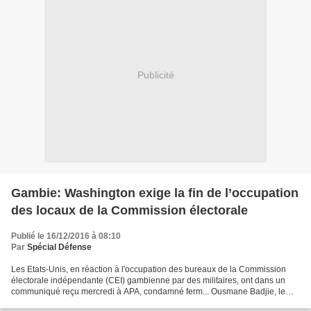
Publicité
Gambie: Washington exige la fin de l’occupation
des locaux de la Commission électorale
Publié le 16/12/2016 à 08:10
Par
Spécial Défense
Les Etats-Unis, en réaction à l'occupation des bureaux de la Commission
électorale indépendante (CEI) gambienne par des militaires, ont dans un
communiqué reçu mercredi à APA, condamné ferm... Ousmane Badjie, le
chef de l'armée gambienne n'ira plus au...