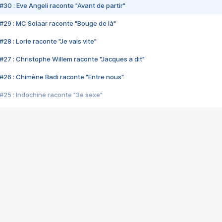
#30 : Eve Angeli raconte "Avant de partir"
#29 : MC Solaar raconte "Bouge de là"
28 : Lorie raconte "Je vais vite"
#27 : Christophe Willem raconte "Jacques a dit"
#26 : Chimène Badi raconte "Entre nous"
#25 : Indochine raconte "3e sexe"
#24 : Zaho raconte "C'est chelou"
#23 : Patrick Bruel raconte "Au café des délices"
#22 : Kyo raconte "Le chemin"
#21 : Nolwenn Leroy raconte "Cassé"
#20 : Patrick Hernandez raconte "Born to be alive"
#19 : Lorie raconte "Près de moi"
#18 : Michael Jones raconte "A nos actes manqués" (avec Jean-Jacque