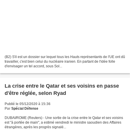
(B2) S'il est un dossier sur lequel tous les Hauts représentants de l'UE ont dû
travailler, c'est bien celui du nucléaire iranien. En partant de l'idée folle
d'envisager un tel accord, sous Sol...
La crise entre le Qatar et ses voisins en passe
d'être réglée, selon Ryad
Publié le 05/12/2020 à 15:36
Par
Spécial Défense
DUBAI/ROME (Reuters) - Une sortie de la crise entre le Qatar et ses voisins
est "à portée de main", a estimé vendredi le ministre saoudien des Affaires
étrangères, après les progrès signalé...