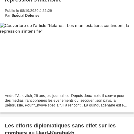
Publié le 08/10/2020 à 22:29
Par
Spécial Défense
Andreï Vaitovitch, 26 ans, est journaliste. Depuis deux mois, il couvre pour
des médias francophones les événements qui secouent son pays, la
Biélorussie. Pour "Envoyé spécial", il a rencont... La quinquagénaire est en
détention pour avoir arraché la...
Les efforts diplomatiques sans effet sur les
combats au Haut-Karabakh